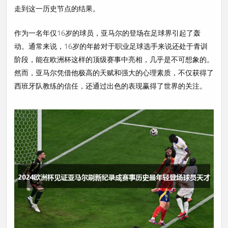
走到这一历史节点的结果。
作为一名年仅16岁的球员，亚马尔的登场在足球界引起了轰
动。通常来说，16岁的年龄对于职业足球选手来说还处于青训
阶段，能在欧洲杯这样的顶级赛事中亮相，几乎是不可想象的。
然而，亚马尔凭借他极高的天赋和强大的心理素质，不仅获得了
西班牙队教练的信任，还通过出色的表现赢得了世界的关注。