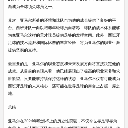
渐成为全球顶尖球员之一。
其次，亚马尔所处的环境和球队也为他的成长提供了良好的平
台。西班牙队一向以培养年轻球员而著称，球队的战术体系能够
为像亚马尔这样的天才球员提供足够的发挥空间。此外，西班牙
足球的技术流派和国际比赛的丰富经验，将为亚马尔的职业生涯
提供坚实的支持。
最重要的是，亚马尔的职业态度和未来发展方向将直接决定他的
成就。从目前的表现来看，他已经展现出了极高的职业素养和求
胜欲望。只要能够持续保持这样的状态，亚马尔不仅有可能成为
西班牙足球的未来核心，还可能在世界足球的舞台上占据一席之
地。
总结：
亚马尔在2024年欧洲杯上的历史性突破，不仅令世界足球界为