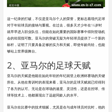
这一纪录的打破，不仅是亚马尔个人的荣誉，更标志着现代足球
对于年轻球员的接纳与重视。在过去，很多天才少年在16岁时
就早早进入职业队伍，但能在如此重要的国际赛事中得到登场机
会的却屈指可数。亚马尔的突破无疑为年轻球员提供了一个新的
标杆，证明了只要具备足够的实力和天赋，即使年龄尚轻，也能
够站上世界级舞台。
2、亚马尔的足球天赋
亚马尔的天赋是他能在如此年轻的年纪就登上欧洲杯赛场的关键
所在。从他在青训时的表现来看，亚马尔的足球天赋就已经得到
了各方的认可。无论是在球场的速度、灵活性，还是在控球、传
球等技术上，他都展现出了远超同龄人的水平。
亚马尔在比赛中的技术细腻，尤其是在与成年球员对抗时，他的