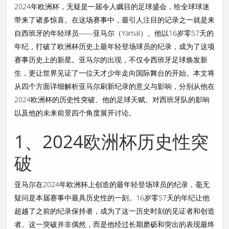
2024年欧洲杯，无疑是一届令人瞩目的足球盛会，给全球球迷
带来了诸多惊喜。在这场赛事中，最引人注目的记录之一就是来
自西班牙的年轻球员——亚马尔（Yamal）。他以16岁零57天的
年纪，打破了欧洲杯历史上最年轻登场球员的纪录，成为了这项
赛事历史上的新星。亚马尔的出现，不仅令西班牙足球焕发新
生，更让世界见证了一位天才少年走向国际舞台的开始。本文将
从四个方面详细解析亚马尔刷新纪录的意义与影响，分别从他在
2024欧洲杯的历史性突破、他的足球天赋、对西班牙队的影响
以及他的未来前景四个角度展开讨论。
1、2024欧洲杯历史性突
破
亚马尔在2024年欧洲杯上创造的最年轻登场球员的纪录，毫无
疑问是本届赛事中最具历史性的一刻。16岁零57天的年纪让他
超越了之前的纪录保持者，成为了这一历史时刻的见证者和创造
者。这一突破并非偶然，而是他经过长期磨砺和突出的表现最终