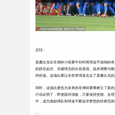
总结：
莫桑比克在非洲杯小组赛中补时两球追平加纳的奇
的跌宕起伏、关键球员的出色表现、战术调整与教
特价值。这场比赛让全世界球迷见证了莫桑比克的
同时，这场比赛也为未来的非洲杯赛事树立了新的
行动证明了，即便面对强敌，只要保持坚韧、合理
中，成为激励球队和球迷不断追求梦想的经典范例
---