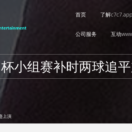
首页
了解c7c7.ap
公司服务
互动www.
洲杯小组赛补时两球追平
迹上演