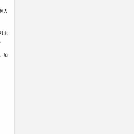
神力
对未
。
。加