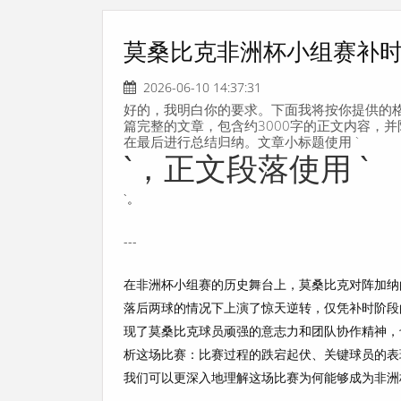
莫桑比克非洲杯小组赛补
2026-06-10 14:37:31
好的，我明白你的要求。下面我将按你提供的格
篇完整的文章，包含约3000字的正文内容，
在最后进行总结归纳。文章小标题使用 `
`，正文段落使用 `
`。
---
在非洲杯小组赛的历史舞台上，莫桑比克对阵加纳
落后两球的情况下上演了惊天逆转，仅凭补时阶段
现了莫桑比克球员顽强的意志力和团队协作精神，
析这场比赛：比赛过程的跌宕起伏、关键球员的表
我们可以更深入地理解这场比赛为何能够成为非洲