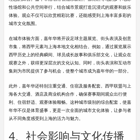
性场馆和公共空间举行，结合城市景观打造沉浸式的观赛和娱乐
体验。观众不仅可以欣赏精彩比赛，还能感受到上海丰富多彩的
城市文化氛围。
在城市体验方面，嘉年华将开设足球主题展览、街头表演及创意
市集，将西甲元素与上海本地文化相结合。例如，通过展览展示
西甲历史上的经典瞬间、球员成长故事和俱乐部文化，让观众在
观赛之外，获得更深层次的文化认知。同时，街头表演和互动市
集则为市民提供了参与机会，使整个城市成为嘉年华的一部分。
此外，嘉年华还特别注重交通、住宿及服务配套。西甲联盟与上
海各大交通、酒店及商业机构合作，确保赛事期间观众出行便
利、住宿舒适、观赛体验顺畅。这种城市级别的综合配套，使嘉
年华不仅是体育盛事，更是一次全面的城市文化体验，让参与者
从不同角度感受到上海的活力与魅力。
4、社会影响与文化传播