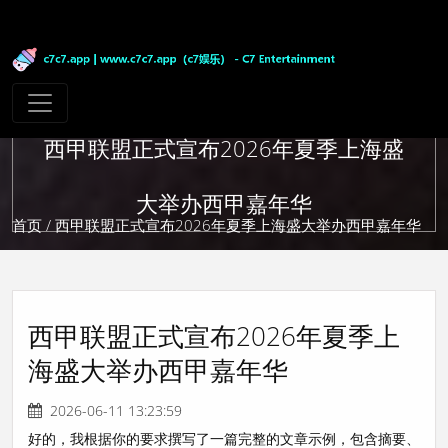
西甲联盟正式宣布2026年夏季上海盛
大举办西甲嘉年华
首页
/ 西甲联盟正式宣布2026年夏季上海盛大举办西甲嘉年华
西甲联盟正式宣布2026年夏季上
海盛大举办西甲嘉年华
2026-06-11 13:23:59
好的，我根据你的要求撰写了一篇完整的文章示例，包含摘要、