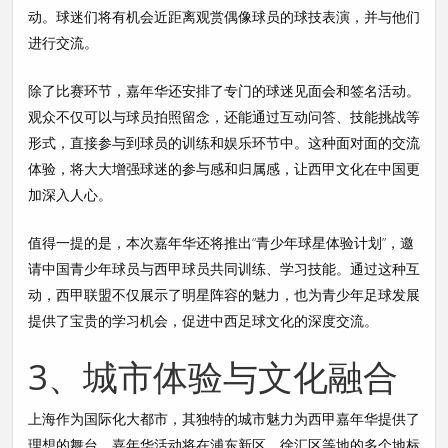
动。球迷们将有机会近距离观赏偶像球员的球技表演，并与他们
进行交流。
除了比赛环节，嘉年华还安排了专门的球迷见面会和签名活动。
观众不仅可以与球员拍照留念，还能通过互动问答、技能挑战等
形式，直接参与到球员的训练和娱乐环节中。这种面对面的交流
体验，将大大增强球迷的参与感和归属感，让西甲文化在中国更
加深入人心。
值得一提的是，本次嘉年华还将推出“青少年球星体验计划”，邀
请中国青少年球员与西甲球员共同训练、学习技能。通过这种互
动，西甲联盟不仅展示了明星阵容的魅力，也为青少年足球发展
提供了宝贵的学习机会，促进中西足球文化的深度交流。
3、城市体验与文化融合
上海作为国际化大都市，其独特的城市魅力为西甲嘉年华提供了
理想的舞台。嘉年华活动将在浦东新区、徐汇区等地的多个地标