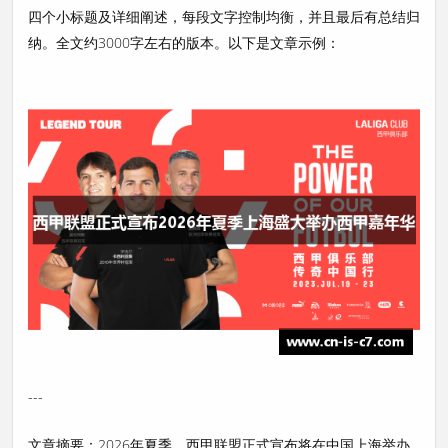
四个小标题及详细阐述，每段文字控制均衡，并且最后有总结归
纳。全文约3000字左右的版本。以下是文章示例：
---
文章摘要：2026年夏季，西甲联盟正式宣布将在中国上海举办