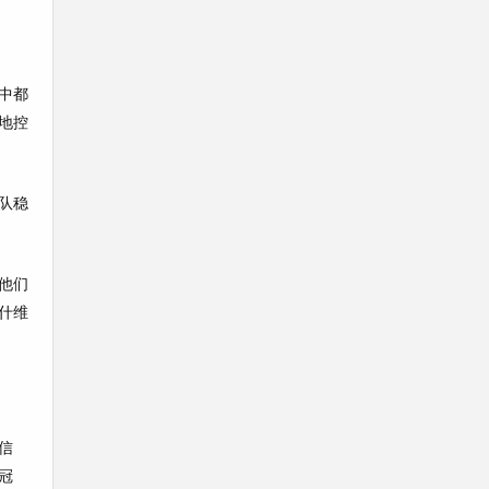
中都
地控
队稳
他们
什维
信
冠