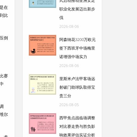
式启动推动亚洲女足
是在
职业化发展迈出新步
到比
伐
2026-08-06
压倒
阿森纳花3200万欧元
签下西班牙中场梅里
诺增强中场实力
2026-08-06
比赛
里斯米卢法甲客场远
中
射破门助球队取得宝
贵三分
2026-08-05
调
维尔
西甲焦点战临场调整
对比赛走势与胜负影
响效果评估实证分析
，尤