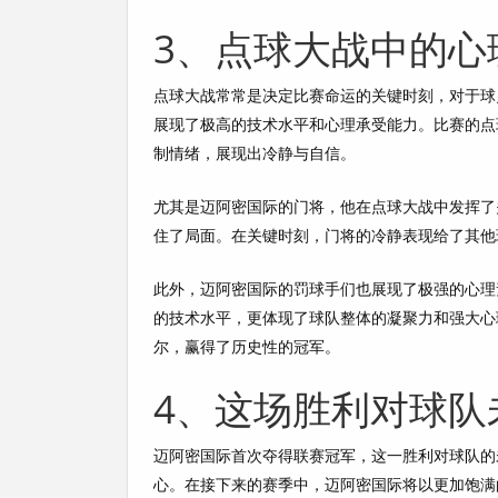
3、点球大战中的心
点球大战常常是决定比赛命运的关键时刻，对于球
展现了极高的技术水平和心理承受能力。比赛的点
制情绪，展现出冷静与自信。
尤其是迈阿密国际的门将，他在点球大战中发挥了
住了局面。在关键时刻，门将的冷静表现给了其他
此外，迈阿密国际的罚球手们也展现了极强的心理
的技术水平，更体现了球队整体的凝聚力和强大心
尔，赢得了历史性的冠军。
4、这场胜利对球队
迈阿密国际首次夺得联赛冠军，这一胜利对球队的
心。在接下来的赛季中，迈阿密国际将以更加饱满