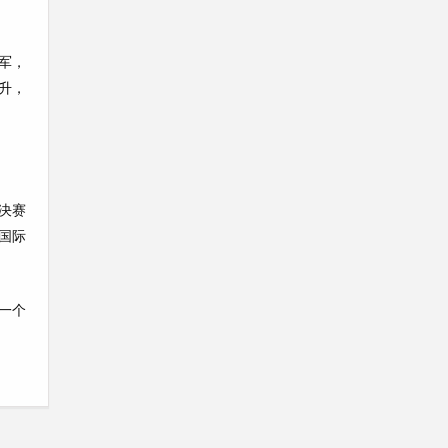
军，
升，
决赛
国际
一个