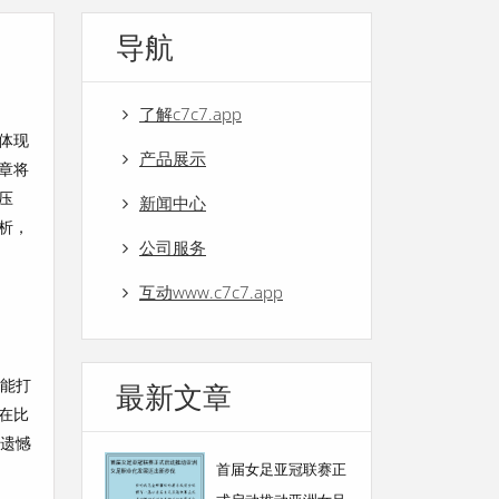
导航
了解c7c7.app
体现
产品展示
章将
压
新闻中心
析，
公司服务
互动www.c7c7.app
未能打
最新文章
在比
，遗憾
首届女足亚冠联赛正