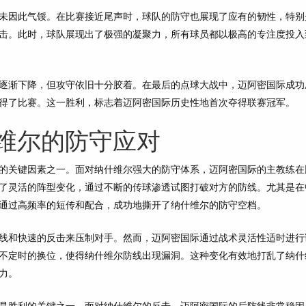
未因此气馁。在比赛接近尾声时，球队的防守也展现了应有的韧性，特别
击。此时，球队展现出了极强的凝聚力，所有球员都以极高的专注度投入
逐渐下降，但攻守依旧十分胶着。在最后的点球大战中，迈阿密国际成功
得了比赛。这一胜利，标志着迈阿密国际历史性地首次夺得联赛冠军。
维尔的防守应对
的关键因素之一。面对纳什维尔强大的防守体系，迈阿密国际的主教练在
了灵活的阵型变化，通过不断的传球渗透试图打破对方的防线。尤其是在
通过高频率的短传和配合，成功地撕开了纳什维尔的防守空档。
线和快速的反击来压制对手。然而，迈阿密国际通过战术灵活性适时进行
不定时的换位，使得纳什维尔防线出现漏洞。这种变化有效地打乱了纳什
力。
是胜利的关键之一。面对纳什维尔的反击，迈阿密国际的后防线非常稳固