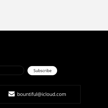
bountiful@icloud.com