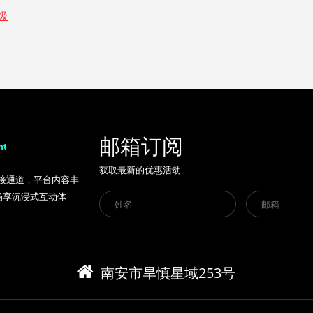
级
邮箱订阅
获取最新的优惠活动
链接通道，平台内容丰
畅享沉浸式互动体
南安市旱慎星域253号