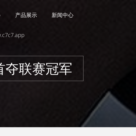
p
产品展示
新闻中心
c7c7.app
首夺联赛冠军