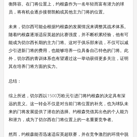
衡阵容。在门将位置上，约根森作为一名年轻而富有潜力的球
员，将有机会逐步接替凯帕或其他主力门将的位置。
未来，切尔西可能会根据约根森的发展情况来调整其战术体系。
随着约根森逐渐适应英超的比赛强度，并不断积累经验，他有可
能成为切尔西长期的主力门将。这对于俱乐部来说，不仅可以减
少引进新门将的费用，也能够培养一位具备自己特色的门将。此
外，切尔西的青训体系也有望通过这一举动获得更多关注，证明
其在培养门将方面的实力。
总结：
综上所述，切尔西以1500万欧元引进门将约根森的决定具有深
远的意义。这一转会不仅是对当前门将位置的补充，也为球队未
来的门将发展提供了潜在的选择。约根森凭借其出色的个人能力
和潜力，成为了切尔西在门将位置上的一名重要竞争者。
然而，约根森能否迅速适应英超联赛，并在竞争激烈的环境中脱