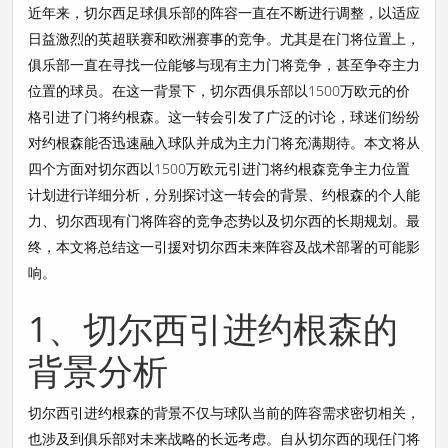
近年来，切尔西足球俱乐部的阵容一直在不断进行调整，以适应
日益激烈的英超联赛和欧洲赛事的竞争。尤其是在门将位置上，
俱乐部一直在寻找一位能够与现有主力门将竞争，甚至争夺主力
位置的球员。在这一背景下，切尔西俱乐部以1500万欧元的价
格引进了门将约根森。这一转会引发了广泛的讨论，球迷们纷纷
对约根森能否迅速融入球队并成为主力门将充满期待。本文将从
四个方面对切尔西以1500万欧元引进门将约根森竞争主力位置
计划进行详细分析，分别探讨这一转会的背景、约根森的个人能
力、切尔西现有门将阵容的竞争态势以及切尔西的长期规划。最
终，本文将总结这一引援对切尔西未来阵容及战术部署的可能影
响。
1、切尔西引进约根森的
背景分析
切尔西引进约根森的背景不仅与球队当前的阵容需求密切相关，
也涉及到俱乐部对未来战略的长远考虑。自从切尔西的现任门将