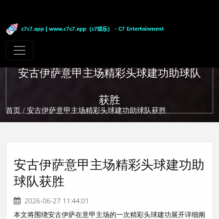
安古伊萨意甲主场精彩头球建功助球队
获胜
首页
/ 安古伊萨意甲主场精彩头球建功助球队获胜
安古伊萨意甲主场精彩头球建功助
球队获胜
2026-06-27 11:44:01
本文将围绕安古伊萨在意甲主场的一次精彩头球建功展开详细阐