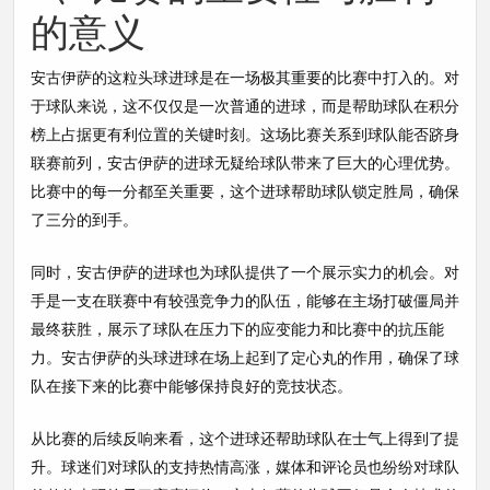
的意义
安古伊萨的这粒头球进球是在一场极其重要的比赛中打入的。对
于球队来说，这不仅仅是一次普通的进球，而是帮助球队在积分
榜上占据更有利位置的关键时刻。这场比赛关系到球队能否跻身
联赛前列，安古伊萨的进球无疑给球队带来了巨大的心理优势。
比赛中的每一分都至关重要，这个进球帮助球队锁定胜局，确保
了三分的到手。
同时，安古伊萨的进球也为球队提供了一个展示实力的机会。对
手是一支在联赛中有较强竞争力的队伍，能够在主场打破僵局并
最终获胜，展示了球队在压力下的应变能力和比赛中的抗压能
力。安古伊萨的头球进球在场上起到了定心丸的作用，确保了球
队在接下来的比赛中能够保持良好的竞技状态。
从比赛的后续反响来看，这个进球还帮助球队在士气上得到了提
升。球迷们对球队的支持热情高涨，媒体和评论员也纷纷对球队