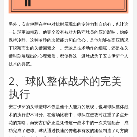
另外，安古伊萨在空中对抗时展现出的专注力和自信心，也让这
一进球更加精彩。他完全没有被对方防守球员的压迫影响，始终
保持冷静。这种冷静的决策能力和自信心，是他能够在高压情况
下脱颖而出的关键因素之一。无论是技术动作的细腻，还是在关
键时刻展现出的心理素质，都使得这一进球成为了安古伊萨个人
技术的典范。
2、球队整体战术的完美
执行
安古伊萨的头球进球不仅是他个人能力的展现，也与球队整体战
术的执行密不可分。在这场比赛中，球队在进攻时注重了多点开
花的策略，而安古伊萨正是凭借这一战术中的一次关键配合，成
功完成了进球。球队通过快速的传递和有效的跑位制造了对方防