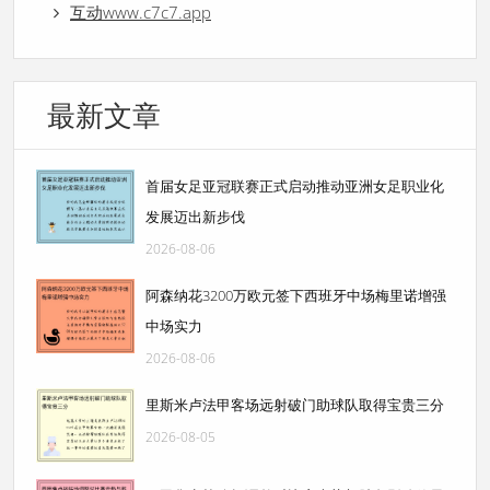
互动www.c7c7.app
最新文章
首届女足亚冠联赛正式启动推动亚洲女足职业化
发展迈出新步伐
2026-08-06
阿森纳花3200万欧元签下西班牙中场梅里诺增强
中场实力
2026-08-06
里斯米卢法甲客场远射破门助球队取得宝贵三分
2026-08-05