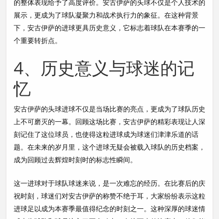
的整体表现给予了高度评价。安古伊萨的头球不仅是个人技术的
展示，更成为了球队凝聚力和战术执行力的象征。在这种背景
下，安古伊萨的进球更具历史意义，它标志着球队在本赛季的一
个重要转折点。
4、历史意义与球迷的记
忆
安古伊萨的头球进球不仅是当场比赛的亮点，更成为了球队历史
上不可磨灭的一幕。回顾这场比赛，安古伊萨的精彩表现让人深
刻记住了这位球员，也使得这粒进球成为球迷们津津乐道的话
题。在未来的岁月里，这个进球无疑会被载入球队的历史档案，
成为回顾过去辉煌时刻时的标志性瞬间。
这一进球对于球队球迷来说，是一次难忘的经历。在比赛后的庆
祝时刻，球迷们对安古伊萨的称赞不绝于耳，大家纷纷表示这粒
进球足以成为本赛季最值得纪念的时刻之一。这种深厚的球迷情