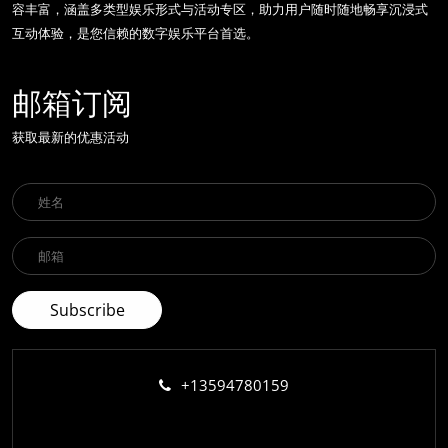
容丰富，涵盖多类型娱乐形式与活动专区，助力用户随时随地畅享沉浸式
互动体验，是您信赖的数字娱乐平台首选。
邮箱订阅
获取最新的优惠活动
+13594780159