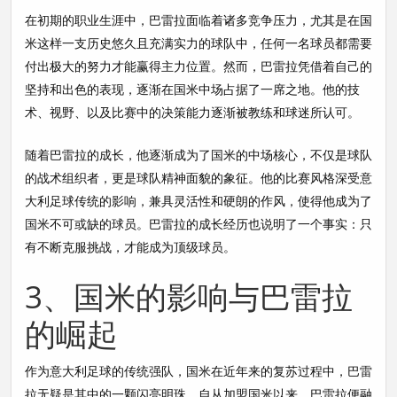
在初期的职业生涯中，巴雷拉面临着诸多竞争压力，尤其是在国
米这样一支历史悠久且充满实力的球队中，任何一名球员都需要
付出极大的努力才能赢得主力位置。然而，巴雷拉凭借着自己的
坚持和出色的表现，逐渐在国米中场占据了一席之地。他的技
术、视野、以及比赛中的决策能力逐渐被教练和球迷所认可。
随着巴雷拉的成长，他逐渐成为了国米的中场核心，不仅是球队
的战术组织者，更是球队精神面貌的象征。他的比赛风格深受意
大利足球传统的影响，兼具灵活性和硬朗的作风，使得他成为了
国米不可或缺的球员。巴雷拉的成长经历也说明了一个事实：只
有不断克服挑战，才能成为顶级球员。
3、国米的影响与巴雷拉
的崛起
作为意大利足球的传统强队，国米在近年来的复苏过程中，巴雷
拉无疑是其中的一颗闪亮明珠。自从加盟国米以来，巴雷拉便融