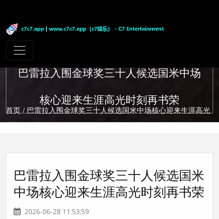
巴雷拉入围金球奖三十人候选国米中场
核心迎来生涯高光时刻再书荣
首页
/ 巴雷拉入围金球奖三十人候选国米中场核心迎来生涯高光
时刻再书荣
巴雷拉入围金球奖三十人候选国米
中场核心迎来生涯高光时刻再书荣
2026-06-28 11:53:59