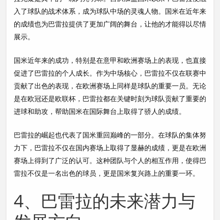
入了球队的战术体系，成为球队中场的灵魂人物。国米在近年来
的成绩也为巴雷拉提供了更加广阔的舞台，让他的才能得以尽情
展示。
国米近年来的成功，特别是在意甲和欧洲赛场上的表现，也直接
促进了巴雷拉的个人成长。作为中场核心，巴雷拉不仅在联赛中
贡献了出色的表现，在欧洲赛场上同样是球队的重要一员。无论
是在欧冠还是欧联杯，巴雷拉都在关键时刻为球队贡献了重要的
进球和助攻，帮助国米在国际舞台上取得了骄人的成绩。
巴雷拉的崛起也代表了国米重回巅峰的一部分。在球队的集体努
力下，巴雷拉不仅在国内赛场上取得了显赫的成绩，更是在欧洲
赛场上得到了广泛的认可。这种团队与个人的相互作用，使得巴
雷拉不仅是一名出色的球员，更是国米复兴路上的重要一环。
4、巴雷拉的未来潜力与