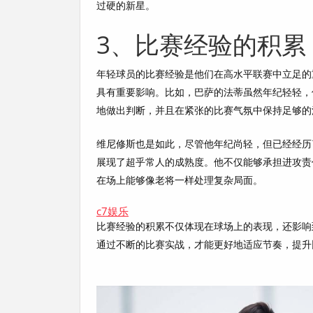
过硬的新星。
3、比赛经验的积累
年轻球员的比赛经验是他们在高水平联赛中立足的
具有重要影响。比如，巴萨的法蒂虽然年纪轻轻，
地做出判断，并且在紧张的比赛气氛中保持足够的
维尼修斯也是如此，尽管他年纪尚轻，但已经经历
展现了超乎常人的成熟度。他不仅能够承担进攻责
在场上能够像老将一样处理复杂局面。
c7娱乐
比赛经验的积累不仅体现在球场上的表现，还影响
通过不断的比赛实战，才能更好地适应节奏，提升