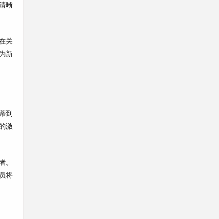
清晰
在关
为新
蒂到
的激
者。
员将