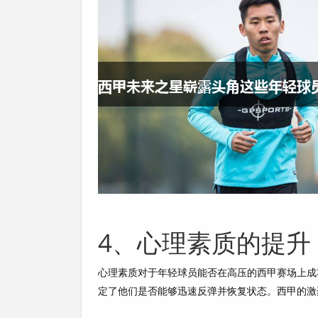
4、心理素质的提升
心理素质对于年轻球员能否在高压的西甲赛场上成
定了他们是否能够迅速反弹并恢复状态。西甲的激