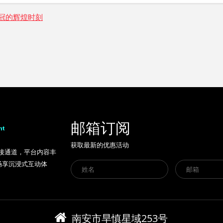
冠的辉煌时刻
邮箱订阅
获取最新的优惠活动
链接通道，平台内容丰
畅享沉浸式互动体
南安市旱慎星域253号