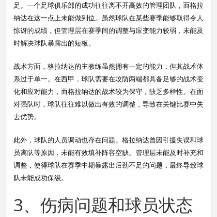
足。一个足球俱乐部的成功往往离不开高效的管理团队，而格拉
纳达在这一点上未能做到位。虽然球队在某些赛季能够取得令人
惊讶的成绩，但管理层在赛季间的调整与应变能力较弱，未能及
时解决球队暴露出的短板。
战术方面，格拉纳达的主教练虽然拥有一定的能力，但其战术体
系过于单一。在西甲，球队需要在攻防两端都具备足够的战术变
化和应对能力，而格拉纳达的战术较为保守，缺乏多样性。在面
对强队时，球队往往难以做出有效的调整，导致在关键比赛中失
去优势。
此外，球队的人员调动也存在问题。格拉纳达曾因引援失误和球
员离队等原因，未能有效填补阵容空缺。管理层未能及时补充和
调整，使得球队在赛季中期暴露出后劲不足的问题，最终导致球
队未能成功保级。
3、伤病问题和球员状态