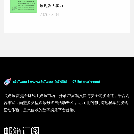
展现强大实力
2026-08-04
c7娱乐,聚焦全球线上娱乐市场，开放C7游戏入口与安全链接通道，平台内
容丰富，涵盖多类型娱乐形式与活动专区，助力用户随时随地畅享沉浸式
互动体验，是您信赖的数字娱乐平台首选。
邮箱订阅