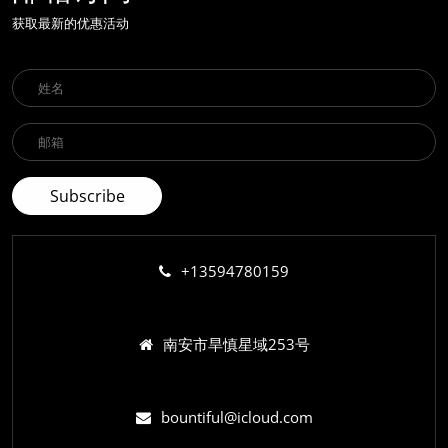
获取最新的优惠活动
+13594780159
南安市旱慎星域253号
bountiful@icloud.com