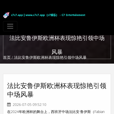
法比安鲁伊斯欧洲杯表现惊艳引领中场
风暴
首页
/ 法比安鲁伊斯欧洲杯表现惊艳引领中场风暴
法比安鲁伊斯欧洲杯表现惊艳引领
中场风暴
2026-07-05 09:52:10
在2024年欧洲杯的舞台上，西班牙中场法比安·鲁伊斯（Fabian