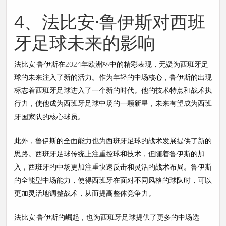
4、法比安·鲁伊斯对西班
牙足球未来的影响
法比安·鲁伊斯在2024年欧洲杯中的精彩表现，无疑为西班牙足
球的未来注入了新的活力。作为年轻的中场核心，鲁伊斯的出现
标志着西班牙足球进入了一个新的时代。他的技术特点和战术执
行力，使他成为西班牙足球中场的一颗新星，未来有望成为西班
牙国家队的核心球员。
此外，鲁伊斯的全面能力也为西班牙足球的战术发展提供了新的
思路。西班牙足球传统上注重控球和技术，但随着鲁伊斯的加
入，西班牙的中场更加注重快速反击和灵活的战术布局。鲁伊斯
的全能型中场能力，使得西班牙在面对不同风格的球队时，可以
更加灵活地调整战术，从而提高整体竞争力。
法比安·鲁伊斯的崛起，也为西班牙足球提供了更多的中场选