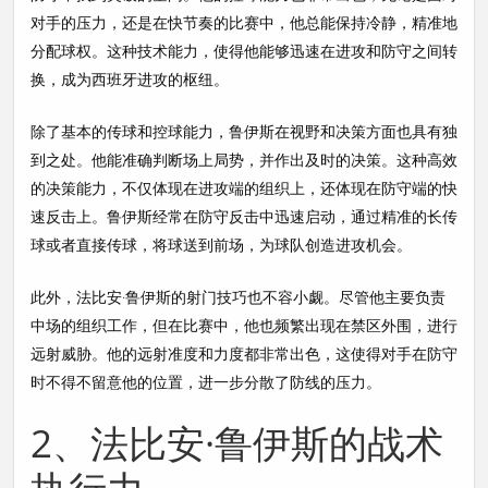
对手的压力，还是在快节奏的比赛中，他总能保持冷静，精准地
分配球权。这种技术能力，使得他能够迅速在进攻和防守之间转
换，成为西班牙进攻的枢纽。
除了基本的传球和控球能力，鲁伊斯在视野和决策方面也具有独
到之处。他能准确判断场上局势，并作出及时的决策。这种高效
的决策能力，不仅体现在进攻端的组织上，还体现在防守端的快
速反击上。鲁伊斯经常在防守反击中迅速启动，通过精准的长传
球或者直接传球，将球送到前场，为球队创造进攻机会。
此外，法比安·鲁伊斯的射门技巧也不容小觑。尽管他主要负责
中场的组织工作，但在比赛中，他也频繁出现在禁区外围，进行
远射威胁。他的远射准度和力度都非常出色，这使得对手在防守
时不得不留意他的位置，进一步分散了防线的压力。
2、法比安·鲁伊斯的战术