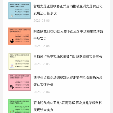
首届女足亚冠联赛正式启动推动亚洲女足职业化
发展迈出新步伐
2026-08-06
阿森纳花3200万欧元签下西班牙中场梅里诺增强
中场实力
2026-08-06
里斯米卢法甲客场远射破门助球队取得宝贵三分
2026-08-05
西甲焦点战临场调整对比赛走势与胜负影响效果
评估实证分析
2026-08-04
蔚山现代成功卫冕K联赛冠军 再次捧起荣耀奖杯
展现强大实力