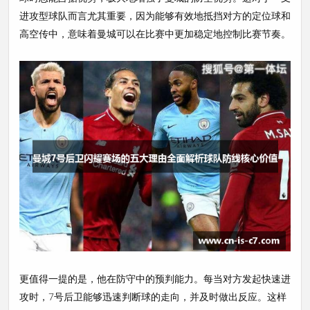
进攻型球队而言尤其重要，因为能够有效地抵挡对方的定位球和
高空传中，意味着曼城可以在比赛中更加稳定地控制比赛节奏。
更值得一提的是，他在防守中的预判能力。每当对方发起快速进
攻时，7号后卫能够迅速判断球的走向，并及时做出反应。这样