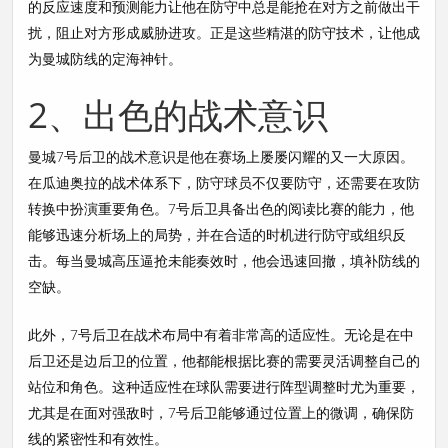
的反应速度和预测能力让他在防守中总是能抢在对方之前做出干
扰，阻止对方形成威胁进攻。正是这些精湛的防守技术，让他成
为曼城防线的定海神针。
2、出色的战术意识
曼城7号后卫的战术意识是他在赛场上屡屡闪耀的又一大原因。
在瓜迪奥拉的战术体系下，防守球员不仅要防守，还需要在攻防
转换中扮演重要角色。7号后卫具备出色的阅读比赛的能力，他
能够迅速分析场上的局势，并在合适的时机进行防守或组织反
击。每当曼城高压逼抢未能奏效时，他会迅速回撤，填补防线的
空缺。
此外，7号后卫在战术布局中有着非常高的适应性。无论是在中
后卫还是边后卫的位置，他都能根据比赛的需要灵活调整自己的
站位和角色。这种适应性在球队需要进行阵型调整时尤为重要，
尤其是在面对强敌时，7号后卫能够通过位置上的微调，确保防
线的紧密性和有效性。