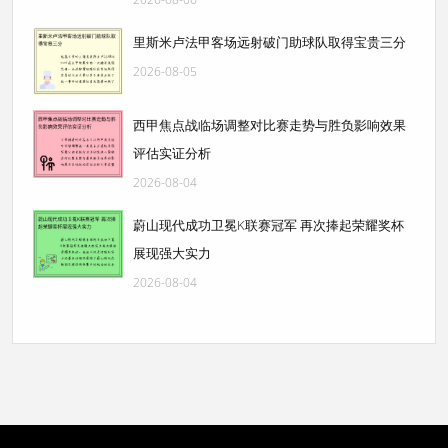
里斯米卢法甲客场远射破门助球队取得宝贵三分
2026-08-05
西甲焦点战临场调整对比赛走势与胜负影响效果
评估实证分析
2026-08-04
蔚山现代成功卫冕K联赛冠军 再次捧起荣耀奖杯
展现强大实力
2026-08-04