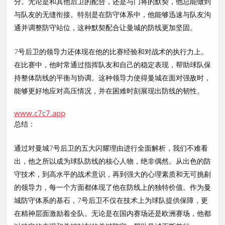
分。无论是和其他后卫的配合，还是与门将的默契，他总能做到
与队友的无缝衔接。特别是在防守体系中，他能够迅速与队友沟
通并调整防守站位，这种默契配合让曼城的防线更加坚固。
7号后卫的领导力还体现在他的比赛经验和对战术的执行力上。
在比赛中，他时常通过指挥队友和自己的稳定表现，帮助球队保
持整体防线的平衡与协调。这种领导力使得曼城在面对强敌时，
能够更好地应对高压情况，并在困难时刻展现出防线的韧性。
www.c7c7.app
总结：
通过对曼城7号后卫的五大闪耀理由进行全面解析，我们不难看
出，他之所以成为球队防线的核心人物，绝非偶然。从出色的防
守技术，到高水平的战术意识，再到强大的心理素质和无可挑剔
的领导力，每一个方面都体现了他在防线上的独特价值。作为曼
城防守体系的基石，7号后卫不仅在技术上为球队提供保障，更
在精神层面激励着全队。无论是在国内赛场还是欧洲赛场，他都