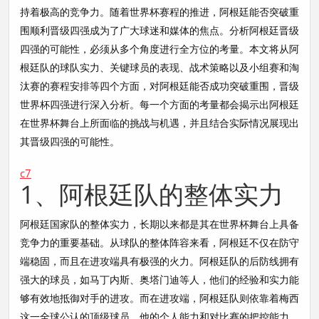
持着极高的竞争力。随着世界杯赛程的推进，阿根廷能否突破重
围顺利晋级四强成为了广大球迷和媒体的焦点。分析阿根廷晋级
四强的可能性，必须从多个角度进行全方位的考量。本文将从阿
根廷队的球队实力、关键球员的表现、战术策略以及小组赛和淘
汰赛的赛程安排等四个方面，对阿根廷能否成功突破重围，晋级
世界杯四强进行深入分析。每一个方面的考量都会揭示出阿根廷
在世界杯舞台上所面临的挑战与机遇，并且结合实际情况展现出
其晋级四强的可能性。
c7
1、阿根廷队的整体实力
阿根廷国家队的整体实力，长期以来都是其在世界杯舞台上具备
竞争力的重要基础。从球队的整体阵容来看，阿根廷不仅在防守
端稳固，而且在进攻端具有极强的火力。阿根廷队的后防线拥有
强大的球员，如马丁内斯、奥塔门迪等人，他们的经验和实力能
够有效地抵御对手的进攻。而在进攻端，阿根廷队则依靠着梅西
这一全球公认的顶级球员，他的个人能力和对比赛的把控能力，