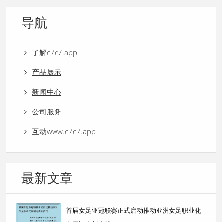
导航
了解c7c7.app
产品展示
新闻中心
公司服务
互动www.c7c7.app
最新文章
首届女足亚冠联赛正式启动推动亚洲女足职业化