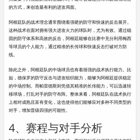
的方式，来创造最有利的进攻局面。
阿根廷队的战术理念通常围绕着强硬的防守和快速的反击展开。
这种战术在面对拥有强大进攻火力的球队时，尤为有效。通过稳
固的防守体系和高效的反击，阿根廷能够在比赛中充分利用梅西
等球员的个人能力，通过精准的长传球和快速反击打破对方防
线。
除此之外，阿根廷队的中场球员也有着很强的战术执行能力。比
如，德保罗的防守反击与进攻组织能力，能够为阿根廷提供稳定
的中场控制。而帕雷德斯则凭借其精准的长传能力，可以迅速转
移球场，打乱对手的防守布阵。整体来看，阿根廷队在战术执行
上相对成熟且富有变化，这也使得他们能够应对多种不同类型的
对手，增加晋级四强的可能性。
4、赛程与对手分析