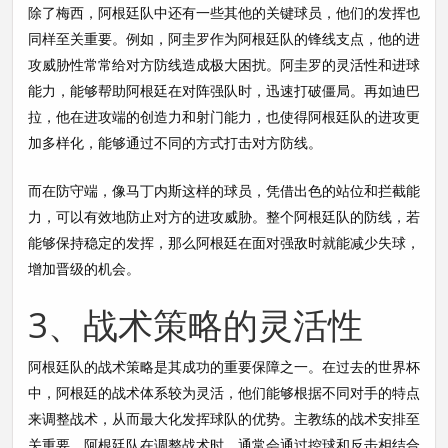
除了梅西，阿根廷队中还有一些其他的关键球员，他们的发挥也
同样至关重要。例如，阿圭罗作为阿根廷队的锋线支点，他的进
攻威胁性常常给对方防线造成极大困扰。阿圭罗的灵活性和进球
能力，能够帮助阿根廷在对阵强队时，迅速打破僵局。再如迪巴
拉，他在进攻端的创造力和射门能力，也使得阿根廷队的进攻更
加多样化，能够通过不同的方式打击对方防线。
而在防守端，像马丁内斯这样的球员，凭借出色的站位和拦截能
力，可以有效地防止对方的进攻威胁。整个阿根廷队的防线，若
能够保持稳定的发挥，那么阿根廷在面对强敌时就能减少失球，
增加晋级的机会。
3、战术策略的灵活性
阿根廷队的战术策略是其成功的重要保障之一。在过去的世界杯
中，阿根廷的战术体系较为灵活，他们能够根据不同对手的特点
来调整战术，从而最大化发挥球队的优势。主教练的战术安排至
关重要，阿根廷队在调整战术时，通常会通过控球和反击相结合