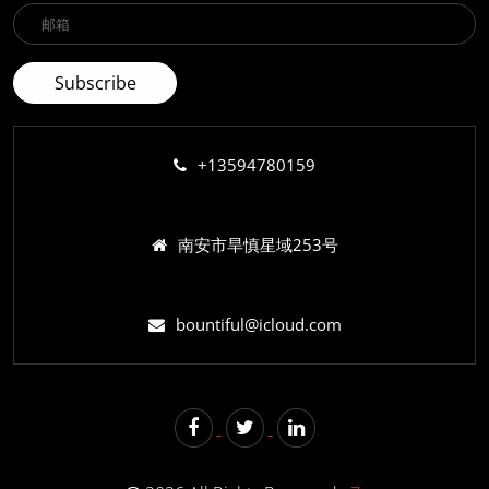
+13594780159
南安市旱慎星域253号
bountiful@icloud.com