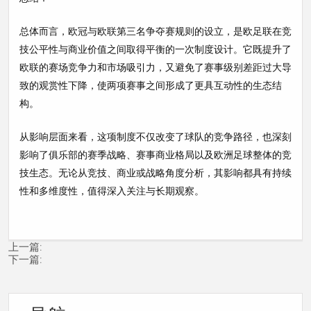
总体而言，欧冠与欧联第三名争夺赛规则的设立，是欧足联在竞
技公平性与商业价值之间取得平衡的一次制度设计。它既提升了
欧联的赛场竞争力和市场吸引力，又避免了赛事级别差距过大导
致的观赏性下降，使两项赛事之间形成了更具互动性的生态结
构。
从影响层面来看，这项制度不仅改变了球队的竞争路径，也深刻
影响了俱乐部的赛季战略、赛事商业格局以及欧洲足球整体的竞
技生态。无论从竞技、商业或战略角度分析，其影响都具有持续
性和多维度性，值得深入关注与长期观察。
上一篇:
下一篇: