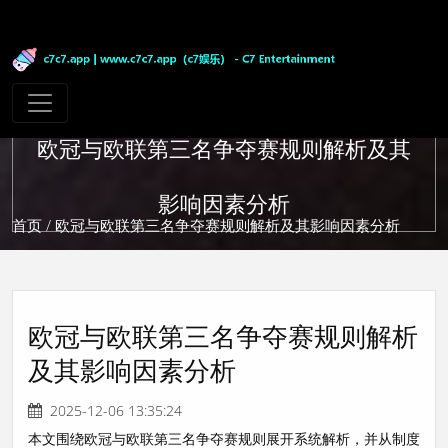
欧冠与欧联第三名争夺赛规则解析及其
影响因素分析
首页
/ 欧冠与欧联第三名争夺赛规则解析及其影响因素分析
欧冠与欧联第三名争夺赛规则解析
及其影响因素分析
2025-12-06 13:35:24
本文围绕欧冠与欧联第三名争夺赛规则展开系统解析，并从制度