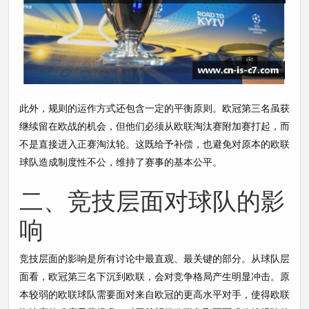
此外，规则的运作方式还包含一定的平衡原则。欧冠第三名虽获
继续留在欧战的机会，但他们必须从欧联淘汰赛附加赛打起，而
不是直接进入正赛淘汰轮。这既给予补偿，也避免对原本的欧联
球队造成制度性不公，维持了赛事的基本公平。
二、竞技层面对球队的影
响
竞技层面的影响是所有讨论中最直观、最关键的部分。从球队层
面看，欧冠第三名下沉到欧联，会对竞争格局产生明显冲击。原
本较弱的欧联球队需要面对来自欧冠的更高水平对手，使得欧联