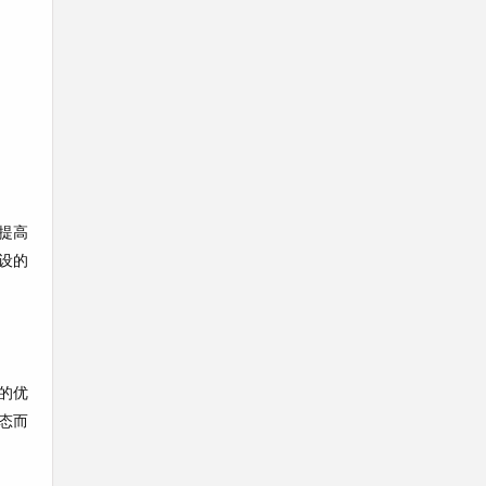
提高
设的
的优
态而