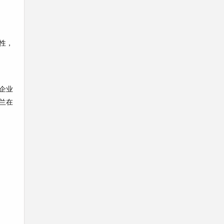
性，
企业
兰在