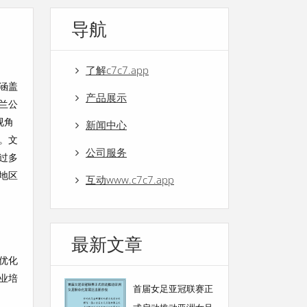
导航
了解c7c7.app
涵盖
产品展示
兰公
视角
新闻中心
。文
公司服务
过多
地区
互动www.c7c7.app
最新文章
优化
业培
首届女足亚冠联赛正