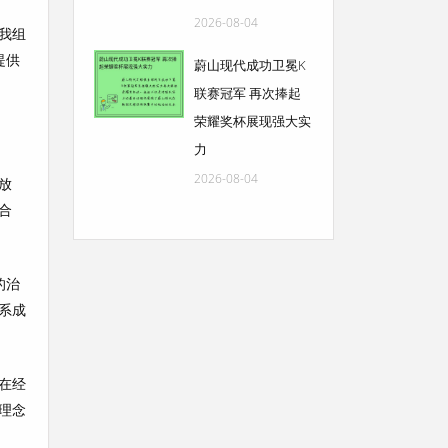
2026-08-04
我组
提供
蔚山现代成功卫冕K
联赛冠军 再次捧起
荣耀奖杯展现强大实
力
2026-08-04
放
合
的治
系成
在经
理念