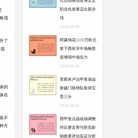
式启动推动亚洲女足
职业化发展迈出新步
更
角强
伐
2026-08-06
阿森纳花3200万欧元
升了
力提
签下西班牙中场梅里
诺增强中场实力
2026-08-06
里斯米卢法甲客场远
体的
射破门助球队取得宝
体在
贵三分
2026-08-05
策不
西甲焦点战临场调整
种方
对比赛走势与胜负影
响效果评估实证分析