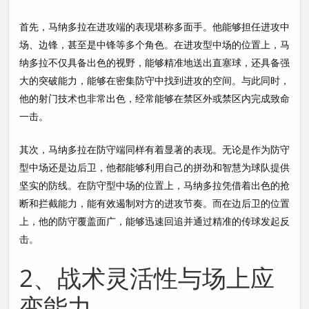
首先，马纳多拉在进攻端的表现堪称多面手。他能够担任进攻中
场、边锋，甚至是中锋等多个角色。在进攻型中场的位置上，马
纳多拉不仅具备出色的视野，能够精准地送出直塞球，还具备强
大的突破能力，能够在密集防守中找到进攻的空间。与此同时，
他的射门技术也非常出色，经常能够在禁区外或禁区内完成致命
一击。
其次，马纳多拉在防守端同样有着显著的表现。无论是作为防守
型中场还是边后卫，他都能够利用自己的拼劲和智慧为球队提供
坚实的防线。在防守型中场的位置上，马纳多拉凭借着出色的抢
断和拦截能力，能有效遏制对方的进攻节奏。而在边后卫的位置
上，他的防守覆盖面广，能够迅速回追并通过精准的传球发起反
击。
2、战术灵活性与场上应
变能力