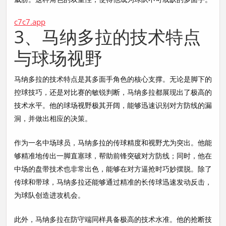
c7c7.app
3、马纳多拉的技术特点
与球场视野
马纳多拉的技术特点是其多面手角色的核心支撑。无论是脚下的
控球技巧，还是对比赛的敏锐判断，马纳多拉都展现出了极高的
技术水平。他的球场视野极其开阔，能够迅速识别对方防线的漏
洞，并做出相应的决策。
作为一名中场球员，马纳多拉的传球精度和视野尤为突出。他能
够精准地传出一脚直塞球，帮助前锋突破对方防线；同时，他在
中场的盘带技术也非常出色，能够在对方逼抢时巧妙摆脱。除了
传球和带球，马纳多拉还能够通过精准的长传球迅速发动反击，
为球队创造进攻机会。
此外，马纳多拉在防守端同样具备极高的技术水准。他的抢断技