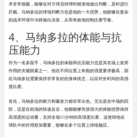
术非常细腻，能够在对方球员持球时精准地做出判断，及时进行
拦截。马纳多拉的球场判断力也是他的一大优势，他能够在复杂
的战术环境中冷静做出决策，从而有效地控制比赛节奏。
4、马纳多拉的体能与抗
压能力
作为一名多面手，马纳多拉的体能和抗压能力也是其在场上发挥
作用的关键因素之一。他在不同位置上奔跑的强度要求极高，因
此马纳多拉需要保持非常良好的身体状态，以应对长时间的高强
度比赛。
首先，马纳多拉的耐力和爆发力都非常出色。无论是在中场的回
防，还是在前场的快速反击，他都能够凭借强大的体能优势保持
高强度的运动量，支持全场90分钟的高强度比赛。这使得他在
球队中的作用愈加重要，能够在多个位置上持续施压。