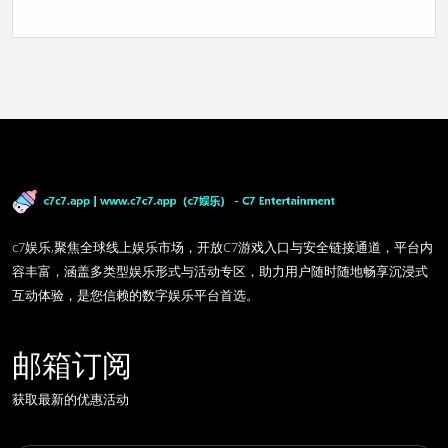
c7娱乐,聚焦全球线上娱乐市场，开放C7游戏入口与安全链接通道，平台内
容丰富，涵盖多类型娱乐形式与活动专区，助力用户随时随地畅享沉浸式
互动体验，是您信赖的数字娱乐平台首选。
邮箱订阅
获取最新的优惠活动