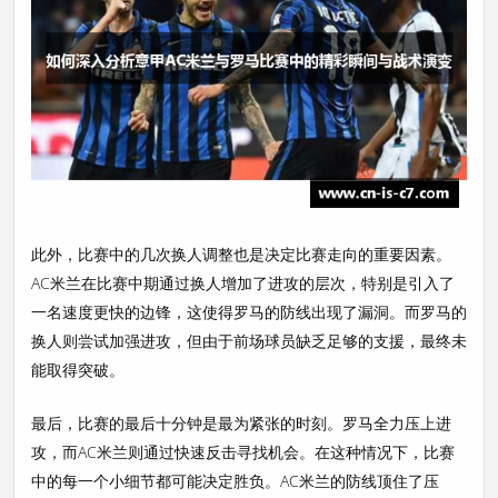
此外，比赛中的几次换人调整也是决定比赛走向的重要因素。
AC米兰在比赛中期通过换人增加了进攻的层次，特别是引入了
一名速度更快的边锋，这使得罗马的防线出现了漏洞。而罗马的
换人则尝试加强进攻，但由于前场球员缺乏足够的支援，最终未
能取得突破。
最后，比赛的最后十分钟是最为紧张的时刻。罗马全力压上进
攻，而AC米兰则通过快速反击寻找机会。在这种情况下，比赛
中的每一个小细节都可能决定胜负。AC米兰的防线顶住了压