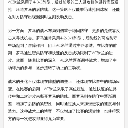
AC米兰采用了4-3-3阵型，通过前场的三人进攻群体进行高压逼
抢，压迫罗马的后防线。这一策略不仅能够迅速抢回球权，还能
在对方防守出现漏洞时立刻发动反击。
另一方面，罗马的战术布局则侧重于稳固防守，更多的是依靠反
击来寻找机会。罗马通常采用4-2-3-1阵型，后防线的两名防守
中场起到了屏障作用，阻止AC米兰通过中路渗透。在比赛的前
期，罗马通过密集防守和快速的反击成功限制了AC米兰的进
攻。然而，随着比赛的深入，AC米兰逐渐调整战术，增加了中
场球员的参与，逐步扭转了场上的主动权。
战术的变化不仅体现在阵型的调整上，还体现在比赛中的临场应
变。在比赛的后期，AC米兰采取了高位压迫，通过快速的边路
传中和二次进攻来撕开罗马的防线。而罗马则在防守中逐渐调
整，增加了后防的紧密性，同时通过换人来加强进攻的速度与创
造力。这种战术上的博弈，不仅增加了比赛的观赏性，也使得双
方的每一次进攻都显得尤为重要。