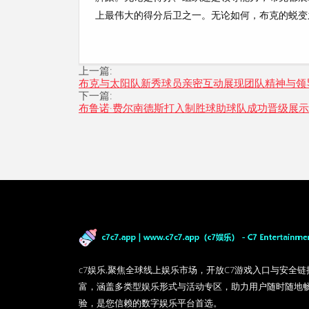
上最伟大的得分后卫之一。无论如何，布克的蜕变
上一篇:
布克与太阳队新秀球员亲密互动展现团队精神与领
下一篇:
布鲁诺·费尔南德斯打入制胜球助球队成功晋级展
c7娱乐,聚焦全球线上娱乐市场，开放C7游戏入口与安全
富，涵盖多类型娱乐形式与活动专区，助力用户随时随地
验，是您信赖的数字娱乐平台首选。