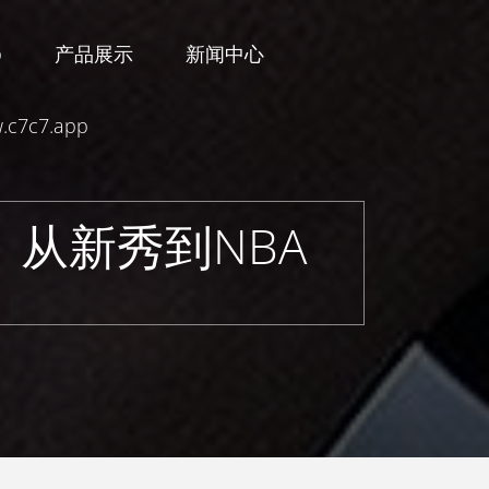
p
产品展示
新闻中心
c7c7.app
从新秀到NBA