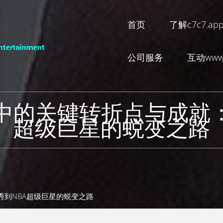
首页
了解c7c7.ap
公司服务
互动www.
中的关键转折点与成就：
超级巨星的蜕变之路
秀到NBA超级巨星的蜕变之路