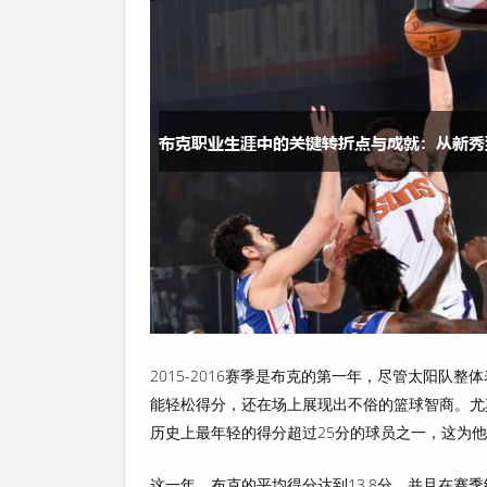
2015-2016赛季是布克的第一年，尽管太阳
能轻松得分，还在场上展现出不俗的篮球智商。尤
历史上最年轻的得分超过25分的球员之一，这为
这一年，布克的平均得分达到13.8分，并且在赛