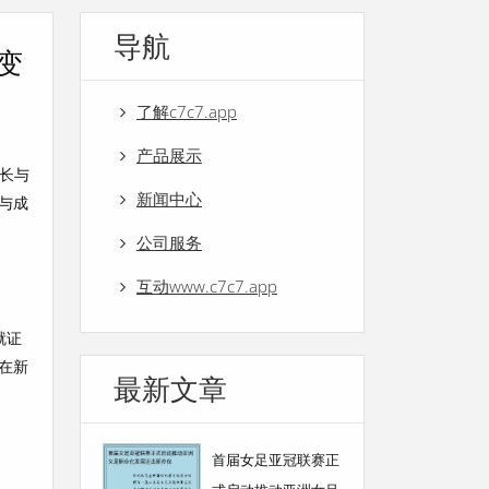
导航
变
了解c7c7.app
产品展示
成长与
新闻中心
与成
公司服务
互动www.c7c7.app
就证
在新
最新文章
首届女足亚冠联赛正