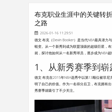
布克职业生涯中的关键转折
之路
2026-01-16 11:29:51
德文·布克（Devin Booker）是当代NBA
蜕变。从一个新秀到成为联盟顶级的超级巨星，布
就，探讨他如何从一名新秀球员，逐步成为NBA
1、从新秀赛季到崭
德文·布克在2015年NBA选秀中以第13顺位
明了自己的价值。作为一名得分后卫，布克拥有出
秀赛季就吸引了不少关注。