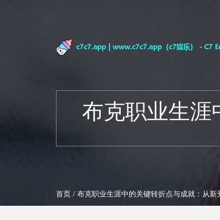
布克职业生涯
首页
/ 布克职业生涯中的关键转折点与成就：从新