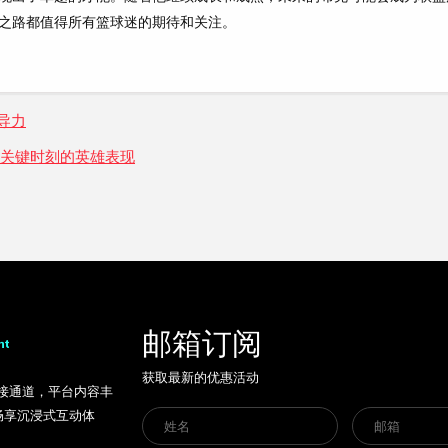
之路都值得所有篮球迷的期待和关注。
导力
示关键时刻的英雄表现
邮箱订阅
获取最新的优惠活动
链接通道，平台内容丰
畅享沉浸式互动体