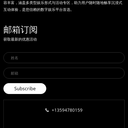
容丰富，涵盖多类型娱乐形式与活动专区，助力用户随时随地畅享沉浸式
互动体验，是您信赖的数字娱乐平台首选。
邮箱订阅
获取最新的优惠活动
+13594780159