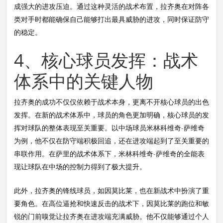
成强大的进攻压迫。通过这种灵活的战术布置，拉齐奥在对阵各
类对手时都能确保自己能够打出最具威胁的进攻，同时保证防守
的稳定。
4、核心球员发挥：战术
体系中的关键人物
拉齐奥的成功不仅仅依赖于战术本身，更离不开核心球员的出色
发挥。在新的战术体系中，球员的角色更加明确，核心球员的发
挥对球队的整体表现至关重要。以中场球员米林科维奇-萨维奇
为例，他不仅在防守端积极回追，还在进攻端起到了至关重要的
串联作用。在萨里的战术体系下，米林科维奇-萨维奇的全能表
现让球队在中场的控制力得到了极大提升。
此外，拉齐奥的锋线球员，如因莫比莱，也在新战术中扮演了重
要角色。在高位逼抢和快速反击的战术下，因莫比莱的跑位和敏
锐的门前嗅觉让拉齐奥在进攻端充满威胁。他不仅能够通过个人