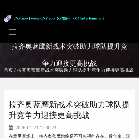
拉齐奥蓝鹰新战术突破助力球队提升竞
争力迎接更高挑战
首页
/ 拉齐奥蓝鹰新战术突破助力球队提升竞争力迎接更高挑战
拉齐奥蓝鹰新战术突破助力球队提
升竞争力迎接更高挑战
2026-01-21 12:30:24
在意甲赛场上，拉齐奥蓝鹰始终是不可忽视的存在。近年来，球