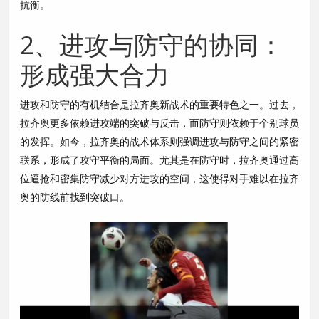
抗衡。
2、进攻与防守的协同：
形成强大合力
进攻和防守的有机结合是拉齐奥新战术的重要特色之一。过去，
拉齐奥更多依赖进攻端的突破与反击，而防守则依赖于个别球员
的发挥。如今，拉齐奥的战术体系则强调进攻与防守之间的紧密
联系，形成了攻守平衡的局面。尤其是在防守时，拉齐奥通过高
位逼抢和密集防守减少对方进攻的空间，这使得对手难以在拉齐
奥的防线前找到突破口。