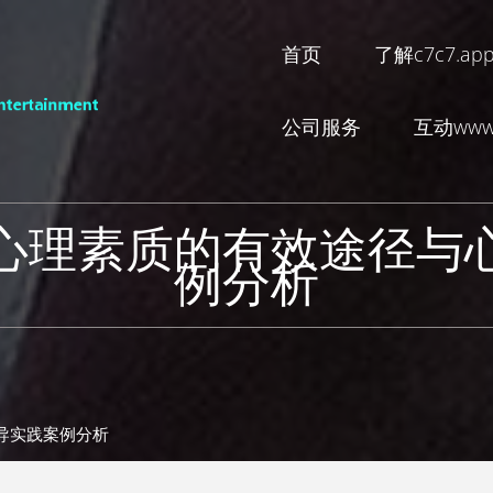
首页
了解c7c7.ap
公司服务
互动www.
心理素质的有效途径与
例分析
导实践案例分析