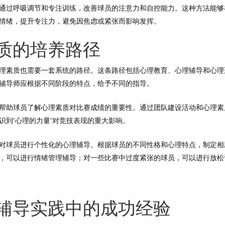
通过呼吸调节和专注训练，改善球员的注意力和自控能力。这种方法能够
情绪，提升专注力，避免因焦虑或紧张而影响发挥。
质的培养路径
理素质也需要一套系统的路径。这条路径包括心理教育、心理辅导和心理
辅导师应根据不同阶段的特点，给予不同的指导。
帮助球员了解心理素质对比赛成绩的重要性。通过团队建设活动和心理素
识到“心理的力量”对竞技表现的重大影响。
对球员进行个性化的心理辅导。根据球员的不同性格和心理特点，制定相
，可以进行情绪管理辅导；对一些比赛中过度紧张的球员，可以进行放松
辅导实践中的成功经验