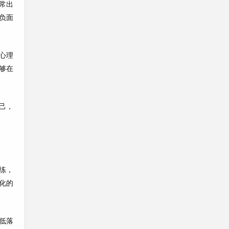
常出
负面
心理
够在
己，
练，
化的
低落