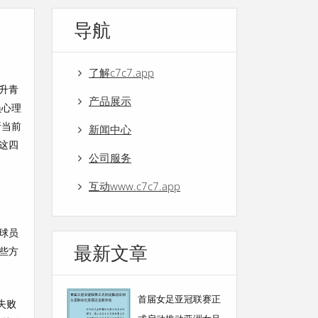
导航
了解c7c7.app
升青
产品展示
员心理
析当前
新闻中心
这四
公司服务
互动www.c7c7.app
球员
最新文章
些方
首届女足亚冠联赛正
失败