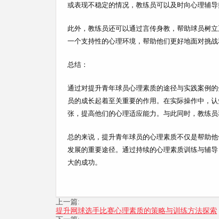
或表现不稳定的情况，教练员可以及时向心理辅导
此外，教练员还可以通过言传身教，帮助球员树立
一个支持性的心理环境，帮助他们更好地面对挑战
总结：
通过对提升青年球员心理素质的途径与实践案例的
员的成长起着至关重要的作用。在实际操作中，认
张，提高他们的心理适应能力。与此同时，教练员
总的来说，提升青年球员的心理素质不仅是帮助他
发展的重要途径。通过持续的心理素质训练与辅导
大的成功。
上一篇:
提升网球选手比赛心理素质的策略与训练方法探索