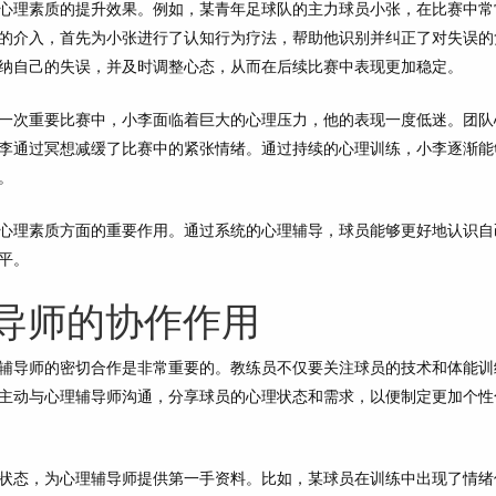
心理素质的提升效果。例如，某青年足球队的主力球员小张，在比赛中常
的介入，首先为小张进行了认知行为疗法，帮助他识别并纠正了对失误的
纳自己的失误，并及时调整心态，从而在后续比赛中表现更加稳定。
一次重要比赛中，小李面临着巨大的心理压力，他的表现一度低迷。团队
李通过冥想减缓了比赛中的紧张情绪。通过持续的心理训练，小李逐渐能
。
心理素质方面的重要作用。通过系统的心理辅导，球员能够更好地认识自
平。
导师的协作作用
辅导师的密切合作是非常重要的。教练员不仅要关注球员的技术和体能训
主动与心理辅导师沟通，分享球员的心理状态和需求，以便制定更加个性
状态，为心理辅导师提供第一手资料。比如，某球员在训练中出现了情绪