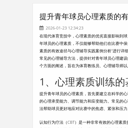
提升青年球员心理素质的
2026-01-23 12:34:23
在现代体育竞技中，心理素质的优劣直接影响到球
年球员的心理素质，不仅能够帮助他们在比赛中保
素质的有效途径与心理辅导实践案例分析”进行详
常见的心理辅导方法，提供针对青年球员心理建设
个方面的阐述，旨在为体育教练员、心理辅导师以
1、心理素质训练的
提升青年球员的心理素质，首先要建立在科学的心
的心理承受能力、调节能力和应变能力。常见的心
法帮助球员更好地应对比赛中的焦虑、紧张和压力
认知行为疗法（CBT）是一种非常有效的心理素