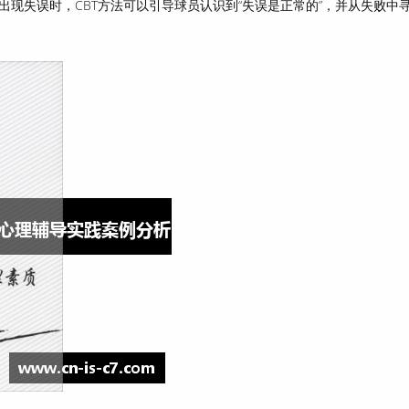
现失误时，CBT方法可以引导球员认识到“失误是正常的”，并从失败中