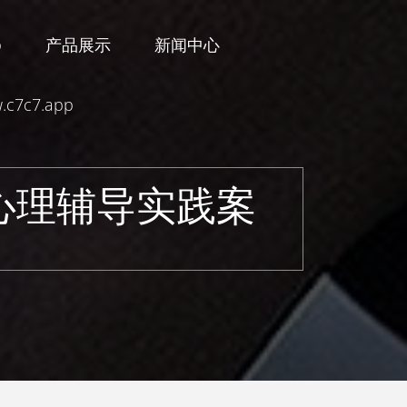
p
产品展示
新闻中心
c7c7.app
心理辅导实践案