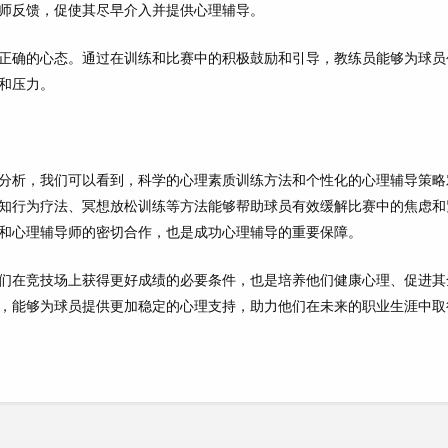
师反馈，促使其尽早介入并提供心理辅导。
正确的心态。通过在训练和比赛中的积极鼓励和引导，教练员能够为球员
和压力。
分析，我们可以看到，科学的心理素质训练方法和个性化的心理辅导策略
知行为疗法、冥想放松训练等方法能够帮助球员有效缓解比赛中的焦虑和
和心理辅导师的密切合作，也是成功心理辅导的重要保障。
们在竞技场上获得更好成绩的必要条件，也是培养他们健康心理、促进其
，能够为球员提供更加稳定的心理支持，助力他们在未来的职业生涯中取