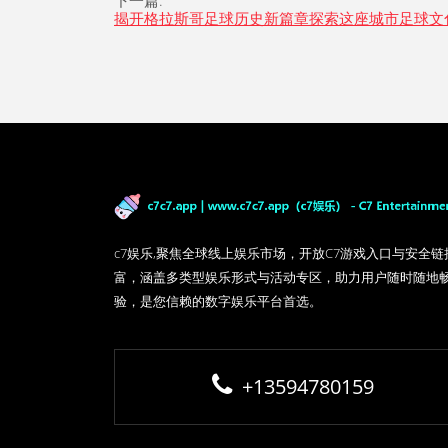
下一篇:
揭开格拉斯哥足球历史新篇章探索这座城市足球文
c7娱乐,聚焦全球线上娱乐市场，开放C7游戏入口与安全
富，涵盖多类型娱乐形式与活动专区，助力用户随时随地
验，是您信赖的数字娱乐平台首选。
+13594780159