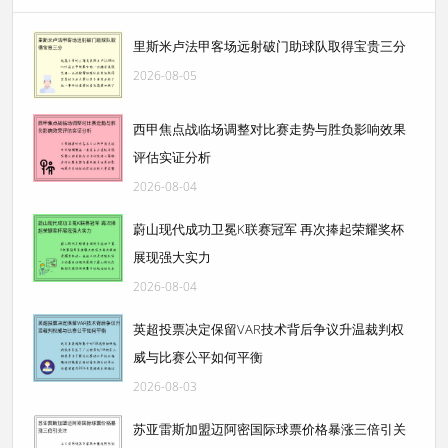
里斯米卢法甲客场远射破门助球队取得宝贵三分
2026-08-05
西甲焦点战临场调整对比赛走势与胜负影响效果
评估实证分析
2026-08-04
蔚山现代成功卫冕K联赛冠军 再次捧起荣耀奖杯
展现强大实力
2026-08-04
英超投票决定保留VAR技术背后争议升温裁判权
威与比赛公平如何平衡
2026-08-03
苏亚雷斯加盟迈阿密国际球票价格暴涨三倍引关