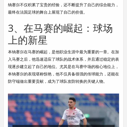
纳赛尔不仅积累了宝贵的经验，还不断提升了自己的综合能力，
最终在法国足球的舞台上展现了自己的价值。
3、在马赛的崛起：球场
上的新星
本纳赛尔在马赛的崛起，是他职业生涯中最为重要的一章。在加
入马赛之后，他迅速适应了球队的战术体系，并且通过稳定的表
现逐步建立起了自己的地位。尤其是在马赛中场的核心地位上，
本纳赛尔的表现堪称惊艳，他不仅具备很强的传球能力，还能在
防守端做出重要贡献，成为了球队攻防转换的关键人物。