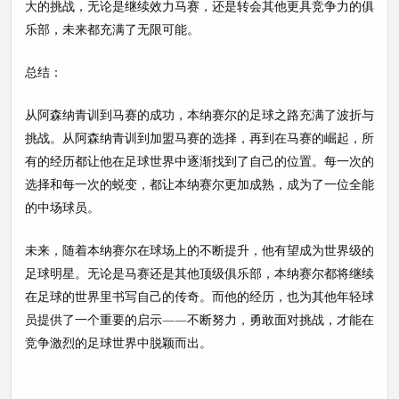
大的挑战，无论是继续效力马赛，还是转会其他更具竞争力的俱
乐部，未来都充满了无限可能。
总结：
从阿森纳青训到马赛的成功，本纳赛尔的足球之路充满了波折与
挑战。从阿森纳青训到加盟马赛的选择，再到在马赛的崛起，所
有的经历都让他在足球世界中逐渐找到了自己的位置。每一次的
选择和每一次的蜕变，都让本纳赛尔更加成熟，成为了一位全能
的中场球员。
未来，随着本纳赛尔在球场上的不断提升，他有望成为世界级的
足球明星。无论是马赛还是其他顶级俱乐部，本纳赛尔都将继续
在足球的世界里书写自己的传奇。而他的经历，也为其他年轻球
员提供了一个重要的启示——不断努力，勇敢面对挑战，才能在
竞争激烈的足球世界中脱颖而出。