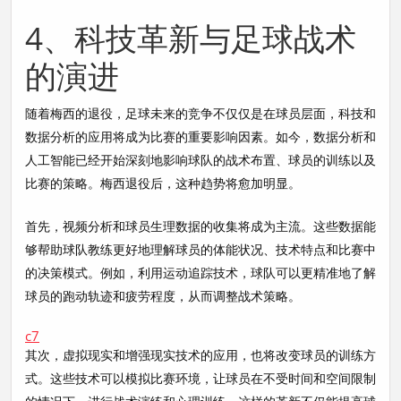
4、科技革新与足球战术
的演进
随着梅西的退役，足球未来的竞争不仅仅是在球员层面，科技和
数据分析的应用将成为比赛的重要影响因素。如今，数据分析和
人工智能已经开始深刻地影响球队的战术布置、球员的训练以及
比赛的策略。梅西退役后，这种趋势将愈加明显。
首先，视频分析和球员生理数据的收集将成为主流。这些数据能
够帮助球队教练更好地理解球员的体能状况、技术特点和比赛中
的决策模式。例如，利用运动追踪技术，球队可以更精准地了解
球员的跑动轨迹和疲劳程度，从而调整战术策略。
c7
其次，虚拟现实和增强现实技术的应用，也将改变球员的训练方
式。这些技术可以模拟比赛环境，让球员在不受时间和空间限制