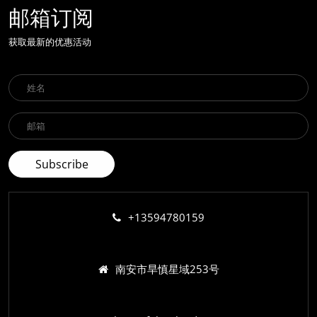
邮箱订阅
获取最新的优惠活动
+13594780159
南安市旱慎星域253号