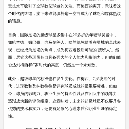
竞技水平吸引了全球数亿球迷的关注。而梅西的离开，意味着这
个时代的终结，接下来谁能填补这一空白成为了球迷和媒体热议
的话题。
目前，国际足坛的超级球星多集中在20多岁的年轻球员当中，
如哈兰德、姆巴佩、内马尔等人。哈兰德凭借着在曼城的卓越表
现，已经成为足坛的焦点，成为梅西退役后可能的“接班人”。然
而，尽管这些球员各自具备强大的个人能力和影响力，但他们能
否达到梅西和C罗时代的高度，仍然是一个未知数。
此外，超级球星的标准也在发生变化。在梅西、C罗统治的时
代，进球数和奖杯数往往是评判球员成就的最重要标准，但如
今，球员的影响力、职业生涯的持久性以及在团队中的领导力，
逐渐成为新的评价维度。这意味着，未来的超级球星不仅要具备
优秀的技术和实力，还要有足够的心理素质和职业生涯的稳定
性。