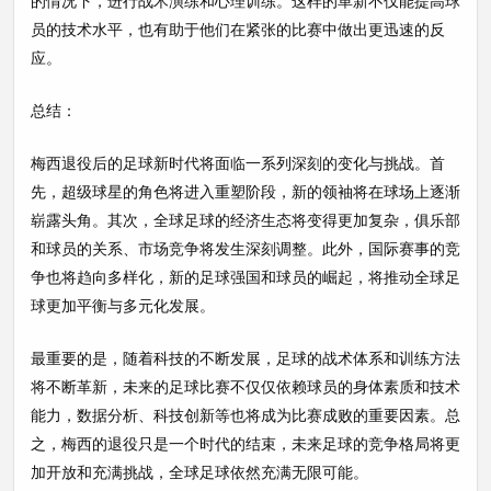
的情况下，进行战术演练和心理训练。这样的革新不仅能提高球
员的技术水平，也有助于他们在紧张的比赛中做出更迅速的反
应。
总结：
梅西退役后的足球新时代将面临一系列深刻的变化与挑战。首
先，超级球星的角色将进入重塑阶段，新的领袖将在球场上逐渐
崭露头角。其次，全球足球的经济生态将变得更加复杂，俱乐部
和球员的关系、市场竞争将发生深刻调整。此外，国际赛事的竞
争也将趋向多样化，新的足球强国和球员的崛起，将推动全球足
球更加平衡与多元化发展。
最重要的是，随着科技的不断发展，足球的战术体系和训练方法
将不断革新，未来的足球比赛不仅仅依赖球员的身体素质和技术
能力，数据分析、科技创新等也将成为比赛成败的重要因素。总
之，梅西的退役只是一个时代的结束，未来足球的竞争格局将更
加开放和充满挑战，全球足球依然充满无限可能。