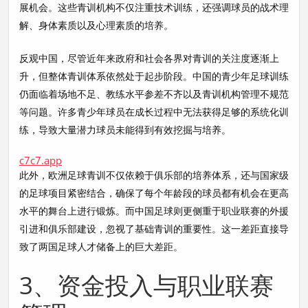
展机会。这些青训机构不仅注重技术训练，还强调球员的战术理
解、身体素质以及心理素质的培养。
反观中国，尽管近年来政府和社会各界对青训的关注度逐渐上
升，但整体青训体系依然处于起步阶段。中国的青少年足球训练
仍面临着场地不足、教练水平参差不齐以及青训机构管理不规范
等问题。许多青少年球员在成长过程中无法获得足够的系统化训
练，导致大量潜力球员未能得到有效挖掘与培养。
c7c7.app
此外，欧洲足球青训不仅依赖于俱乐部的培养体系，还与国家级
的足球项目紧密结合，确保了每个年龄段的球员都有机会在更高
水平的舞台上进行锻炼。而中国足球则更侧重于职业联赛的外援
引进和俱乐部建设，忽视了基础青训的重要性。这一差距直接导
致了两国足球人才储备上的巨大差距。
3、资金投入与职业联赛