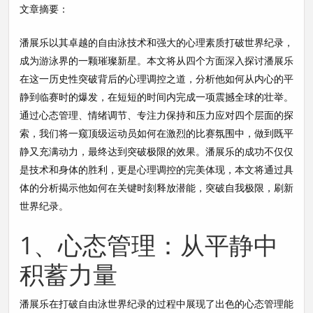
文章摘要：
潘展乐以其卓越的自由泳技术和强大的心理素质打破世界纪录，
成为游泳界的一颗璀璨新星。本文将从四个方面深入探讨潘展乐
在这一历史性突破背后的心理调控之道，分析他如何从内心的平
静到临赛时的爆发，在短短的时间内完成一项震撼全球的壮举。
通过心态管理、情绪调节、专注力保持和压力应对四个层面的探
索，我们将一窥顶级运动员如何在激烈的比赛氛围中，做到既平
静又充满动力，最终达到突破极限的效果。潘展乐的成功不仅仅
是技术和身体的胜利，更是心理调控的完美体现，本文将通过具
体的分析揭示他如何在关键时刻释放潜能，突破自我极限，刷新
世界纪录。
1、心态管理：从平静中
积蓄力量
潘展乐在打破自由泳世界纪录的过程中展现了出色的心态管理能