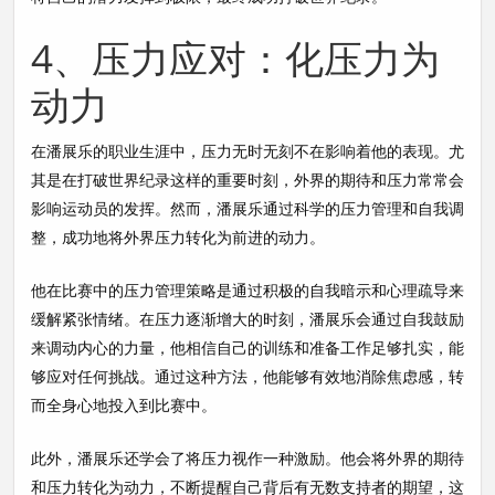
4、压力应对：化压力为
动力
在潘展乐的职业生涯中，压力无时无刻不在影响着他的表现。尤
其是在打破世界纪录这样的重要时刻，外界的期待和压力常常会
影响运动员的发挥。然而，潘展乐通过科学的压力管理和自我调
整，成功地将外界压力转化为前进的动力。
他在比赛中的压力管理策略是通过积极的自我暗示和心理疏导来
缓解紧张情绪。在压力逐渐增大的时刻，潘展乐会通过自我鼓励
来调动内心的力量，他相信自己的训练和准备工作足够扎实，能
够应对任何挑战。通过这种方法，他能够有效地消除焦虑感，转
而全身心地投入到比赛中。
此外，潘展乐还学会了将压力视作一种激励。他会将外界的期待
和压力转化为动力，不断提醒自己背后有无数支持者的期望，这