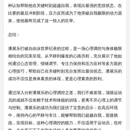
种认知帮助他在关键时刻超越自我，表现出最强的竞技状态。在
比赛的最后冲刺阶段，压力反而成为了他突破自我极限的动力源
泉，使他最终完成了这一惊人的壮举。
总结：
潘展乐打破自由泳世界纪录的过程，是一场心理调控与身体极限
相结合的完美呈现。从平静到爆发的心路历程，充分展示了他如
何通过心态管理、情绪调节、专注力保持和压力应对等多方面的
心理技巧，帮助自己在关键时刻充分发挥出最佳状态。潘展乐的
成功不仅仅是身体素质的体现，更是心理素质的胜利。
通过深入分析潘展乐的心理调控之道，我们不难发现，顶级运动
员的成就不仅依赖于技术和体能的训练，更离不开心理上的调节
与控制。潘展乐的成功为我们提供了宝贵的启示：在高压环境
中，保持内心的平静与专注，能够帮助我们超越自我，迎接挑
战，实现目标。这种心理调控的能力，不仅适用于运动员，也对