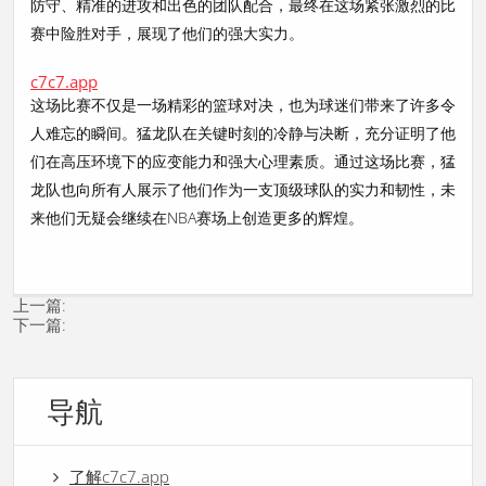
防守、精准的进攻和出色的团队配合，最终在这场紧张激烈的比
赛中险胜对手，展现了他们的强大实力。
c7c7.app
这场比赛不仅是一场精彩的篮球对决，也为球迷们带来了许多令
人难忘的瞬间。猛龙队在关键时刻的冷静与决断，充分证明了他
们在高压环境下的应变能力和强大心理素质。通过这场比赛，猛
龙队也向所有人展示了他们作为一支顶级球队的实力和韧性，未
来他们无疑会继续在NBA赛场上创造更多的辉煌。
上一篇:
下一篇:
导航
了解c7c7.app