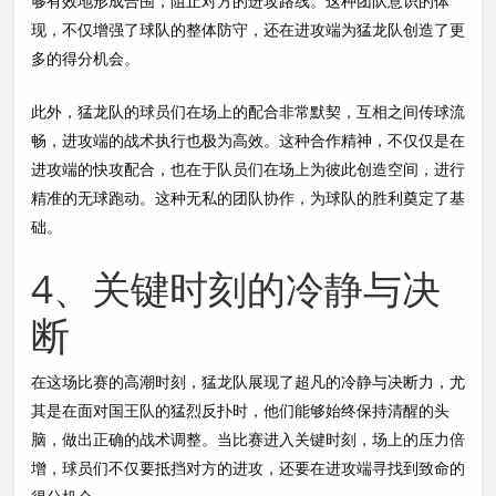
够有效地形成合围，阻止对方的进攻路线。这种团队意识的体
现，不仅增强了球队的整体防守，还在进攻端为猛龙队创造了更
多的得分机会。
此外，猛龙队的球员们在场上的配合非常默契，互相之间传球流
畅，进攻端的战术执行也极为高效。这种合作精神，不仅仅是在
进攻端的快攻配合，也在于队员们在场上为彼此创造空间，进行
精准的无球跑动。这种无私的团队协作，为球队的胜利奠定了基
础。
4、关键时刻的冷静与决
断
在这场比赛的高潮时刻，猛龙队展现了超凡的冷静与决断力，尤
其是在面对国王队的猛烈反扑时，他们能够始终保持清醒的头
脑，做出正确的战术调整。当比赛进入关键时刻，场上的压力倍
增，球员们不仅要抵挡对方的进攻，还要在进攻端寻找到致命的