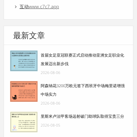
互动www.c7c7.app
最新文章
首届女足亚冠联赛正式启动推动亚洲女足职业化
发展迈出新步伐
2026-08-06
阿森纳花3200万欧元签下西班牙中场梅里诺增强
中场实力
2026-08-06
里斯米卢法甲客场远射破门助球队取得宝贵三分
2026-08-05