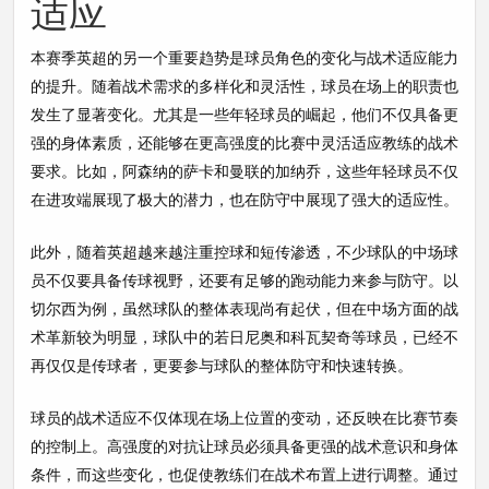
适应
本赛季英超的另一个重要趋势是球员角色的变化与战术适应能力
的提升。随着战术需求的多样化和灵活性，球员在场上的职责也
发生了显著变化。尤其是一些年轻球员的崛起，他们不仅具备更
强的身体素质，还能够在更高强度的比赛中灵活适应教练的战术
要求。比如，阿森纳的萨卡和曼联的加纳乔，这些年轻球员不仅
在进攻端展现了极大的潜力，也在防守中展现了强大的适应性。
此外，随着英超越来越注重控球和短传渗透，不少球队的中场球
员不仅要具备传球视野，还要有足够的跑动能力来参与防守。以
切尔西为例，虽然球队的整体表现尚有起伏，但在中场方面的战
术革新较为明显，球队中的若日尼奥和科瓦契奇等球员，已经不
再仅仅是传球者，更要参与球队的整体防守和快速转换。
球员的战术适应不仅体现在场上位置的变动，还反映在比赛节奏
的控制上。高强度的对抗让球员必须具备更强的战术意识和身体
条件，而这些变化，也促使教练们在战术布置上进行调整。通过