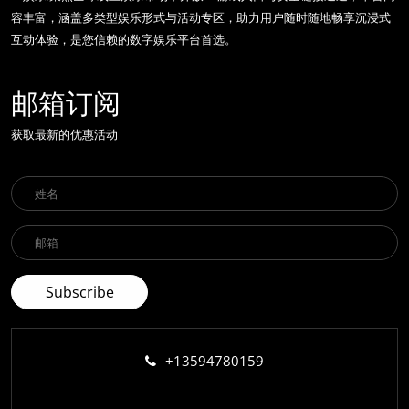
容丰富，涵盖多类型娱乐形式与活动专区，助力用户随时随地畅享沉浸式
互动体验，是您信赖的数字娱乐平台首选。
邮箱订阅
获取最新的优惠活动
+13594780159