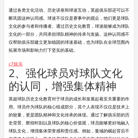
通过各类文化活动、历史讲座和球迷互动，英超俱乐部还可以不
断巩固这种认同感。球迷不仅仅是赛事中的观众，他们更是球队
文化的参与者和传播者。通过历史文化教育，球迷能够成为球队
文化的一部分，共同承担球队精神的传承与发扬。这种认同感不
仅帮助俱乐部建立更加稳固的球迷基础，也为球队在全球范围内
拓展市场和影响力打下坚实的基础。
c7娱乐
2、强化球员对球队文化
的认同，增强集体精神
英超球队历史文化教育对于球员的成长和发展起着至关重要的作
用。球员作为球队的核心组成部分，其个人表现不仅仅是技术上
的较量，更是团队精神和文化传承的体现。通过了解俱乐部的历
史背景、辉煌时刻以及球队的核心价值观，球员能够更好地融入
球队文化，增强集体荣誉感和责任感。例如，曼城的崛起背后不