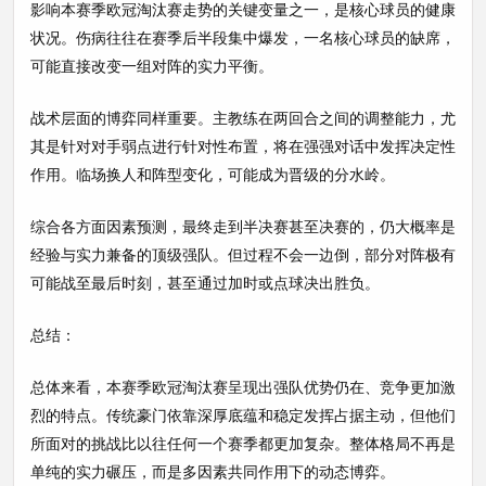
影响本赛季欧冠淘汰赛走势的关键变量之一，是核心球员的健康
状况。伤病往往在赛季后半段集中爆发，一名核心球员的缺席，
可能直接改变一组对阵的实力平衡。
战术层面的博弈同样重要。主教练在两回合之间的调整能力，尤
其是针对对手弱点进行针对性布置，将在强强对话中发挥决定性
作用。临场换人和阵型变化，可能成为晋级的分水岭。
综合各方面因素预测，最终走到半决赛甚至决赛的，仍大概率是
经验与实力兼备的顶级强队。但过程不会一边倒，部分对阵极有
可能战至最后时刻，甚至通过加时或点球决出胜负。
总结：
总体来看，本赛季欧冠淘汰赛呈现出强队优势仍在、竞争更加激
烈的特点。传统豪门依靠深厚底蕴和稳定发挥占据主动，但他们
所面对的挑战比以往任何一个赛季都更加复杂。整体格局不再是
单纯的实力碾压，而是多因素共同作用下的动态博弈。