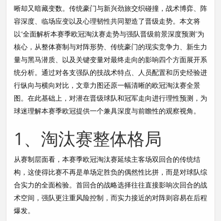
晰却又暗藏变数。传统豪门与新兴劲旅交织碰撞，战术博弈、阵
容深度、临场应变以及心理韧性共同塑造了晋级走势。本文将
以“全面解析本赛季欧冠淘汰赛走势与强队晋级前景深度预测”为
核心，从整体赛制与对阵形势、传统豪门的现实竞争力、新生力
量与黑马潜质、以及关键变量对最终走向的影响四个方面展开系
统分析。通过对各支强队的技战术特点、人员配置和历史经验进
行纵向与横向对比，文章力图还原一幅清晰的欧冠淘汰赛全景
图。在此基础上，对潜在晋级球队和冠军走向进行理性预测，为
球迷理解本赛季欧冠提供一个兼具深度与前瞻性的观察视角。
1、淘汰赛整体格局
从赛制层面看，本赛季欧冠淘汰赛延续主客场双回合的传统结
构，这使得比赛不再是单场定胜负的偶然性比拼，而是对球队综
合实力的全面检验。首回合的战略选择往往直接影响次回合的战
术空间，强队更注重风险控制，而实力接近的对阵则容易在后程
爆发。