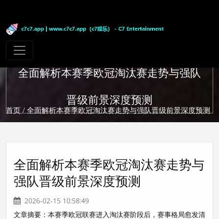
全面解析本赛季欧冠淘汰赛走势与强队
晋级前景深度预测
首页
/ 全面解析本赛季欧冠淘汰赛走势与强队晋级前景深度预测
全面解析本赛季欧冠淘汰赛走势与
强队晋级前景深度预测
2026-02-15 10:58:49
文章摘要：本赛季欧冠联赛进入淘汰赛阶段后，赛事格局愈发清