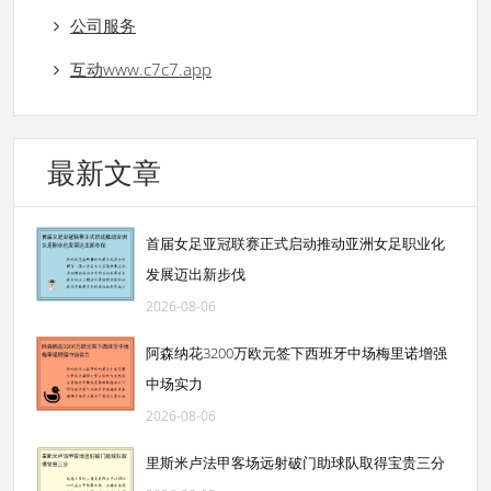
公司服务
互动www.c7c7.app
最新文章
首届女足亚冠联赛正式启动推动亚洲女足职业化
发展迈出新步伐
2026-08-06
阿森纳花3200万欧元签下西班牙中场梅里诺增强
中场实力
2026-08-06
里斯米卢法甲客场远射破门助球队取得宝贵三分