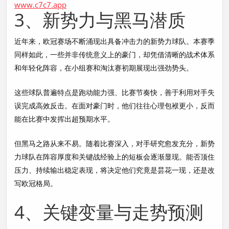
www.c7c7.app
3、新势力与黑马潜质
近年来，欧冠赛场不断涌现出具备冲击力的新势力球队。本赛季
同样如此，一些并非传统意义上的豪门，却凭借清晰的战术体系
和年轻化阵容，在小组赛和淘汰赛初期展现出强劲势头。
这些球队普遍特点是跑动能力强、比赛节奏快，善于利用对手失
误完成高效反击。在面对豪门时，他们往往心理包袱更小，反而
能在比赛中发挥出超预期水平。
但黑马之路从来不易。随着比赛深入，对手研究愈发充分，新势
力球队在阵容厚度和关键战经验上的短板会逐渐显现。能否顶住
压力、持续输出稳定表现，将决定他们究竟是昙花一现，还是改
写欧冠格局。
4、关键变量与走势预测