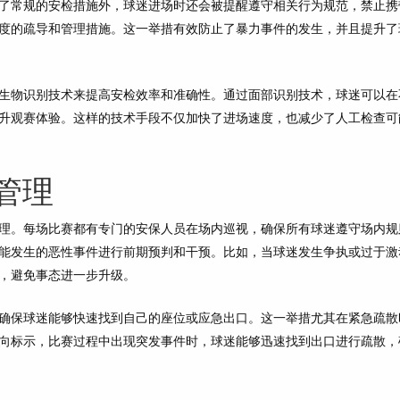
了常规的安检措施外，球迷进场时还会被提醒遵守相关行为规范，禁止携
度的疏导和管理措施。这一举措有效防止了暴力事件的发生，并且提升了
生物识别技术来提高安检效率和准确性。通过面部识别技术，球迷可以在
升观赛体验。这样的技术手段不仅加快了进场速度，也减少了人工检查可
管理
理。每场比赛都有专门的安保人员在场内巡视，确保所有球迷遵守场内规
能发生的恶性事件进行前期预判和干预。比如，当球迷发生争执或过于激
，避免事态进一步升级。
确保球迷能够快速找到自己的座位或应急出口。这一举措尤其在紧急疏散
向标示，比赛过程中出现突发事件时，球迷能够迅速找到出口进行疏散，