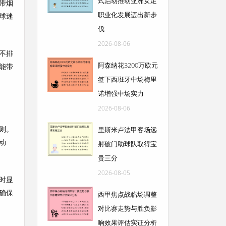
式启动推动亚洲女足
带烟
职业化发展迈出新步
球迷
伐
2026-08-06
不排
阿森纳花3200万欧元
能带
签下西班牙中场梅里
诺增强中场实力
2026-08-06
则。
里斯米卢法甲客场远
动
射破门助球队取得宝
贵三分
2026-08-05
时显
确保
西甲焦点战临场调整
对比赛走势与胜负影
响效果评估实证分析