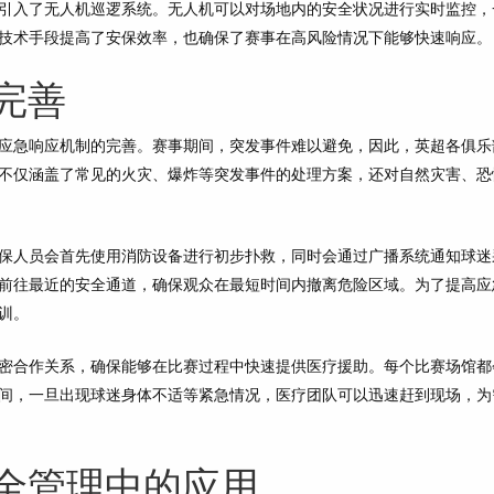
引入了无人机巡逻系统。无人机可以对场地内的安全状况进行实时监控，
技术手段提高了安保效率，也确保了赛事在高风险情况下能够快速响应。
完善
应急响应机制的完善。赛事期间，突发事件难以避免，因此，英超各俱乐
不仅涵盖了常见的火灾、爆炸等突发事件的处理方案，还对自然灾害、恐
保人员会首先使用消防设备进行初步扑救，同时会通过广播系统通知球迷
前往最近的安全通道，确保观众在最短时间内撤离危险区域。为了提高应
训。
密合作关系，确保能够在比赛过程中快速提供医疗援助。每个比赛场馆都
间，一旦出现球迷身体不适等紧急情况，医疗团队可以迅速赶到现场，为
全管理中的应用