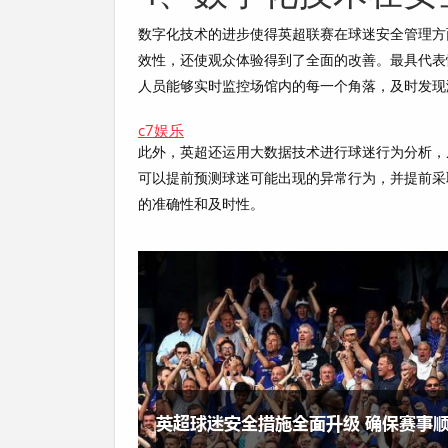
数字化技术的进步使得英超联赛在球迷安全管理方
效性，还使观众体验得到了全面的改善。最具代表
人员能够实时监控场馆内的每一个角落，及时发现
c7娱乐
此外，英超还运用大数据技术进行球迷行为分析，
可以提前预测球迷可能出现的异常行为，并提前采
的准确性和及时性。