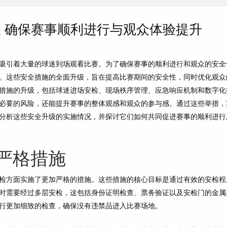
 确保赛事顺利进行与观众体验提升
吸引着大量的球迷到场观看比赛。为了确保赛事的顺利进行和观众的安全
。这些安全措施的全面升级，旨在提高比赛期间的安全性，同时优化观众
措施的升级，包括球迷进场安检、现场秩序管理、应急响应机制和数字化
必要的风险，还能提升赛事的整体观感和观众的参与感。通过这些举措，
分析这些安全升级的实施情况，并探讨它们如何共同促进赛事的顺利进行
严格措施
检方面实施了更加严格的措施。这些措施的核心目标是通过有效的安检程
时需要经过多层安检，这包括身份证明检查、票务验证以及安检门的金属
行更加细致的检查，确保没有违禁品进入比赛场地。