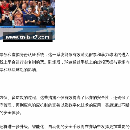
票务和虚拟身份认证系统，这一系统能够有效避免假票和暴力球迷的进入
线上平台进行实名制购票。到场后，球迷通过手机上的虚拟票据与赛场内
票和非法球迷的影响。
方位、多层次的过程。这些措施不仅有效提高了比赛的安全性，还确保了
序管理，再到应急响应机制的完善以及数字化技术的应用，英超通过不断
的安全体验。
还将进一步升级。智能化、自动化的安全手段将在赛场中发挥更加重要的