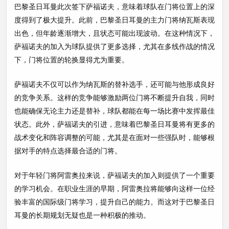
巴黎圣日耳曼此次签下萨福诺夫，意味着球队在门将位置上的深
度得到了极大提升。此前，巴黎圣日耳曼的主力门将纳瓦斯表现
出色，但年龄逐渐增大，且状态可能出现波动。在这种情况下，
萨福诺夫的加入为球队提供了更多选择，尤其在多线作战的情况
下，门将位置的轮换显得尤为重要。
萨福诺夫不仅可以作为纳瓦斯的替补选手，还可能与他形成良好
的竞争关系。这样的竞争能够激励两位门将不断提升自我，同时
也能确保无论主力还是替补，球队都能在每一场比赛中发挥最佳
状态。此外，萨福诺夫的引进，意味着巴黎圣日耳曼将有更多的
战术变化和阵容调整的可能，尤其是在面对一些强队时，能够根
据对手的特点选择最合适的门将。
对于年轻门将阿雷奥拉来说，萨福诺夫的加入则提供了一个重要
的学习机会。在职业生涯的早期，阿雷奥拉将能够向这样一位经
验丰富的国际级门将学习，提升自己的能力。而这对于巴黎圣日
耳曼的长期规划无疑也是一种积极的推动。