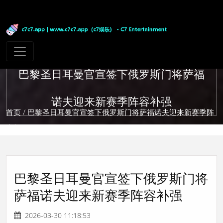
巴黎圣日耳曼官宣签下俄罗斯门将萨福
诺夫迎来新赛季阵容补强
首页
/ 巴黎圣日耳曼官宣签下俄罗斯门将萨福诺夫迎来新赛季阵
容补强
巴黎圣日耳曼官宣签下俄罗斯门将
萨福诺夫迎来新赛季阵容补强
2026-03-30 11:18:53