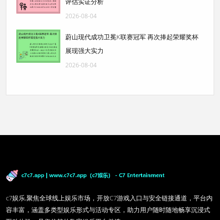
评估实证分析
2026-08-04
蔚山现代成功卫冕K联赛冠军 再次捧起荣耀奖杯
展现强大实力
2026-08-04
c7娱乐,聚焦全球线上娱乐市场，开放C7游戏入口与安全链接通道，平台内
容丰富，涵盖多类型娱乐形式与活动专区，助力用户随时随地畅享沉浸式