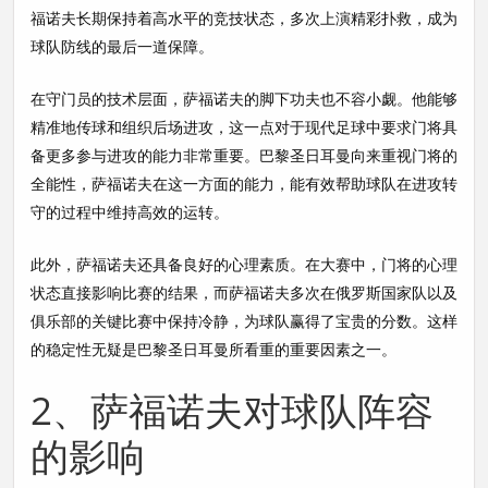
福诺夫长期保持着高水平的竞技状态，多次上演精彩扑救，成为
球队防线的最后一道保障。
在守门员的技术层面，萨福诺夫的脚下功夫也不容小觑。他能够
精准地传球和组织后场进攻，这一点对于现代足球中要求门将具
备更多参与进攻的能力非常重要。巴黎圣日耳曼向来重视门将的
全能性，萨福诺夫在这一方面的能力，能有效帮助球队在进攻转
守的过程中维持高效的运转。
此外，萨福诺夫还具备良好的心理素质。在大赛中，门将的心理
状态直接影响比赛的结果，而萨福诺夫多次在俄罗斯国家队以及
俱乐部的关键比赛中保持冷静，为球队赢得了宝贵的分数。这样
的稳定性无疑是巴黎圣日耳曼所看重的重要因素之一。
2、萨福诺夫对球队阵容
的影响