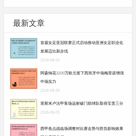
最新文章
首届女足亚冠联赛正式启动推动亚洲女足职业化
发展迈出新步伐
2026-08-06
阿森纳花3200万欧元签下西班牙中场梅里诺增强
中场实力
2026-08-06
里斯米卢法甲客场远射破门助球队取得宝贵三分
2026-08-05
西甲焦点战临场调整对比赛走势与胜负影响效果