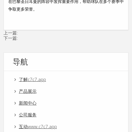
在巴黎圣日耳曼的阵容中发挥重要作用，帮助球队在多个赛季中
争取更多荣誉。
上一篇:
下一篇:
导航
了解c7c7.app
产品展示
新闻中心
公司服务
互动www.c7c7.app