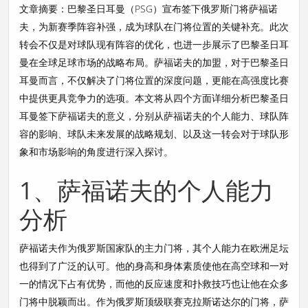
文章摘要：巴黎圣日耳曼（PSG）宣布签下俄罗斯门将萨福诺
夫，为新赛季阵容补强，成为球队在门将位置的关键补充。此次
转会不仅是对球队现有阵容的优化，也进一步展示了巴黎圣日耳
曼在全球足球市场的战略布局。萨福诺夫的加盟，对于巴黎圣日
耳曼而言，不仅解决了门将位置的深度问题，更能在高强度比赛
中提供更具竞争力的选项。本文将从四个方面详细分析巴黎圣日
耳曼签下萨福诺夫的意义，分别从萨福诺夫的个人能力、球队阵
容的影响、球队未来发展的战略规划、以及这一转会对于球队形
象和市场影响的角度进行深入探讨。
1、萨福诺夫的个人能力
分析
萨福诺夫作为俄罗斯国家队的主力门将，其个人能力在欧洲足坛
也得到了广泛的认可。他的身高和身体素质使他在高空球和一对
一的情况下占有优势，而他的反应速度和扑救技巧也让他在众多
门将中脱颖而出。作为俄罗斯顶级联赛克拉斯诺达尔的门将，萨