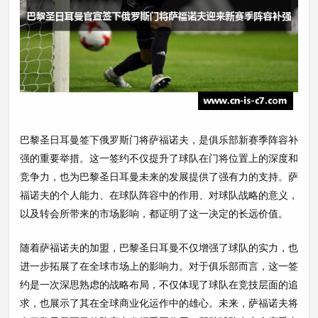
巴黎圣日耳曼签下俄罗斯门将萨福诺夫，是俱乐部新赛季阵容补
强的重要举措。这一签约不仅提升了球队在门将位置上的深度和
竞争力，也为巴黎圣日耳曼未来的发展提供了强有力的支持。萨
福诺夫的个人能力、在球队阵容中的作用、对球队战略的意义，
以及转会所带来的市场影响，都证明了这一决定的长远价值。
随着萨福诺夫的加盟，巴黎圣日耳曼不仅增强了球队的实力，也
进一步拓展了在全球市场上的影响力。对于俱乐部而言，这一签
约是一次深思熟虑的战略布局，不仅体现了球队在竞技层面的追
求，也展示了其在全球商业化运作中的雄心。未来，萨福诺夫将