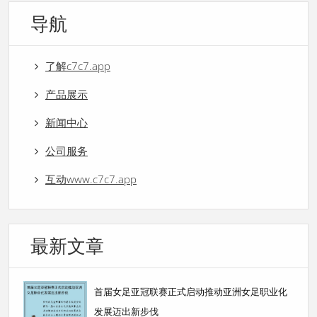
导航
了解c7c7.app
产品展示
新闻中心
公司服务
互动www.c7c7.app
最新文章
首届女足亚冠联赛正式启动推动亚洲女足职业化
发展迈出新步伐