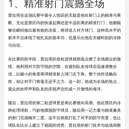
1、精准射门震撼全场
普拉塔在这场比赛中最令人惊叹的无疑是他在射门上的精准与果
断。无论是禁区内的快速起脚还是中远距离的精准打门，他都能
够在瞬间做出最有效的决策，将球送入对方球门。这种高水平的
射术不仅体现了他扎实的基本功，也显示出他在关键时刻的冷静
与自信。
在比赛的前半段，普拉塔的首粒进球就彻底点燃了全场观众的激
情。他利用对方防守线的空隙，在接到队友传球后迅速调整步
伐，以极小的角度将球精准射入球门左下角。整个动作流畅自
然，却让对手门将毫无还手之力。这一刻，他成为全场的焦点，
观众的欢呼声和队友的庆祝声交织成一片激情的海洋。
随后，普拉塔的第二粒进球更是将比赛推向高潮。他在禁区内冷
静处理球权，巧妙地摆脱防守球员，随后用一记力量与精准兼具
的射门完成梅开二度。这不仅彻底打乱了对手的防守布置，也让
球队在比分上建立了稳固的优势。普拉塔的射门技术与临场洞察