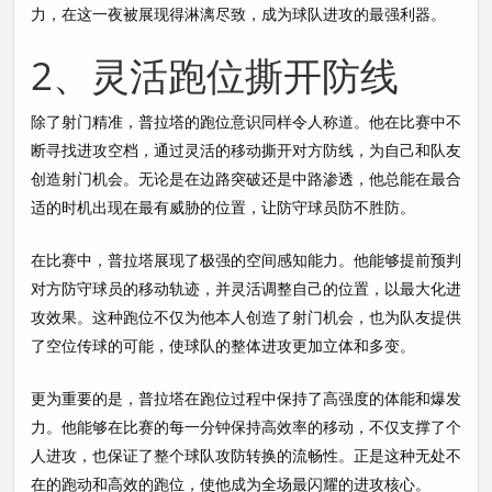
力，在这一夜被展现得淋漓尽致，成为球队进攻的最强利器。
2、灵活跑位撕开防线
除了射门精准，普拉塔的跑位意识同样令人称道。他在比赛中不
断寻找进攻空档，通过灵活的移动撕开对方防线，为自己和队友
创造射门机会。无论是在边路突破还是中路渗透，他总能在最合
适的时机出现在最有威胁的位置，让防守球员防不胜防。
在比赛中，普拉塔展现了极强的空间感知能力。他能够提前预判
对方防守球员的移动轨迹，并灵活调整自己的位置，以最大化进
攻效果。这种跑位不仅为他本人创造了射门机会，也为队友提供
了空位传球的可能，使球队的整体进攻更加立体和多变。
更为重要的是，普拉塔在跑位过程中保持了高强度的体能和爆发
力。他能够在比赛的每一分钟保持高效率的移动，不仅支撑了个
人进攻，也保证了整个球队攻防转换的流畅性。正是这种无处不
在的跑动和高效的跑位，使他成为全场最闪耀的进攻核心。