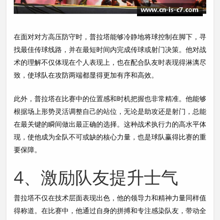
在面对对方高压防守时，普拉塔能够冷静地将球控制在脚下，寻
找最佳传球线路，并在最短时间内完成传球或射门决策。他对战
术的理解不仅体现在个人表现上，也在配合队友时表现得淋漓尽
致，使球队在攻防两端都显得更加有序和高效。
此外，普拉塔在比赛中的位置感和时机把握也非常精准。他能够
根据场上形势灵活调整自己的站位，无论是助攻还是射门，总能
在最关键的瞬间做出最正确的选择。这种战术执行力的高水平体
现，使他成为全队不可或缺的核心力量，也是球队赢得比赛的重
要保障。
4、激励队友提升士气
普拉塔不仅在技术层面表现出色，他的领导力和精神力量同样值
得称道。在比赛中，他通过自身的拼搏和专注感染队友，带动全