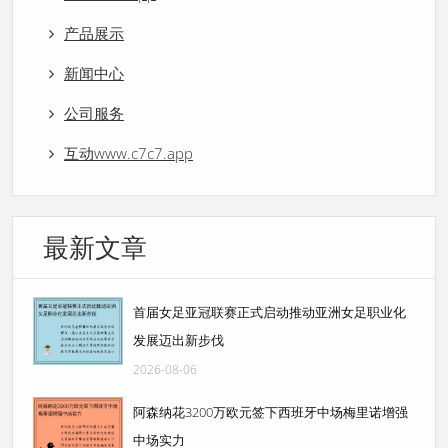
产品展示
新闻中心
公司服务
互动www.c7c7.app
最新文章
首届女足亚冠联赛正式启动推动亚洲女足职业化
发展迈出新步伐
2026-08-06
阿森纳花3200万欧元签下西班牙中场梅里诺增强
中场实力