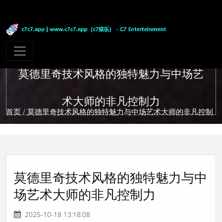
莫德里奇技术风格的独特魅力与中场艺
术大师的非凡控制力
首页
/ 莫德里奇技术风格的独特魅力与中场艺术大师的非凡控制
力
莫德里奇技术风格的独特魅力与中
场艺术大师的非凡控制力
2025-10-18 13:18:08