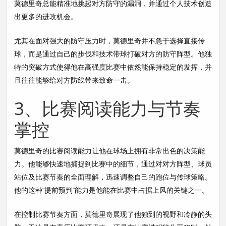
莫德里奇总能精准地挑起对方防守的漏洞，并通过个人技术创造
出更多的进攻机会。
尤其在面对强大的防守压力时，莫德里奇并不急于选择直接传
球，而是通过自己的步伐和技术带球打破对方的防守阵型。他独
特的突破方式使得他在高强度比赛中依然能保持稳定的发挥，并
且往往能够给对方防线带来致命一击。
3、比赛阅读能力与节奏
掌控
莫德里奇的比赛阅读能力让他在球场上拥有非常出色的决策能
力。他能够快速地捕捉到比赛中的细节，通过对对方阵型、球员
站位及比赛节奏的全面理解，迅速调整自己的跑位与传球策略。
他的这种“提前预判”能力是他能在比赛中占据上风的关键之一。
在控制比赛节奏方面，莫德里奇展现了他独到的视野和冷静的头