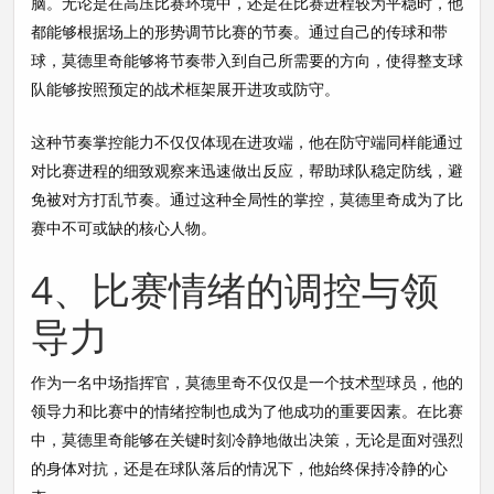
脑。无论是在高压比赛环境中，还是在比赛进程较为平稳时，他
都能够根据场上的形势调节比赛的节奏。通过自己的传球和带
球，莫德里奇能够将节奏带入到自己所需要的方向，使得整支球
队能够按照预定的战术框架展开进攻或防守。
这种节奏掌控能力不仅仅体现在进攻端，他在防守端同样能通过
对比赛进程的细致观察来迅速做出反应，帮助球队稳定防线，避
免被对方打乱节奏。通过这种全局性的掌控，莫德里奇成为了比
赛中不可或缺的核心人物。
4、比赛情绪的调控与领
导力
作为一名中场指挥官，莫德里奇不仅仅是一个技术型球员，他的
领导力和比赛中的情绪控制也成为了他成功的重要因素。在比赛
中，莫德里奇能够在关键时刻冷静地做出决策，无论是面对强烈
的身体对抗，还是在球队落后的情况下，他始终保持冷静的心