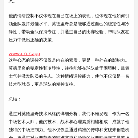
态。
他的情绪控制不仅体现在自己在场上的表现，也体现在他如何引
领全队发挥最佳水平。莫德里奇总是能够通过自己的稳定性与冷
静性，带动全队保持专注，并通过自己的比赛经验，帮助队友在
压力中做出正确的决策。
www.c7c7.app
这种心态的调控不仅仅是内在的素质，更是一种外在的影响力。
莫德里奇的稳定性和冷静性，往往能够在球队处于困境时，鼓舞
士气并激发队员的斗志。这种情绪调控能力，使他不仅仅是一名
技术型球员，更是球队的精神支柱。
总结：
通过对莫德里奇技术风格的详细分析，我们不难发现，作为一名
中场艺术大师，他的技术、战术和心理素质相辅相成，成就了他
独特的中场控制力。他不仅仅是通过精准的传球和突破来创造机
会，更通过对比赛节奏的精准掌控和冷静的比赛阅读来主导整场