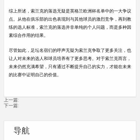
综上所述，索兰克的落选无疑是英格兰欧洲杯名单中的一大争议
点。从他在俱乐部的出色表现到与其他球员的激烈竞争，再到教
练的选人标准，索兰克的落选并非单纯的个人问题，而是多种因
素综合作用的结果。
尽管如此，足坛名宿们的呼声无疑为索兰克争取了更多关注，也
让人对未来的选人和球员培养有了更多思考。对于索兰克而言，
未来仍然充满希望，只有通过不断提升自己的实力，才能在未来
的比赛中证明自己的价值。
上一篇:
下一篇:
导航