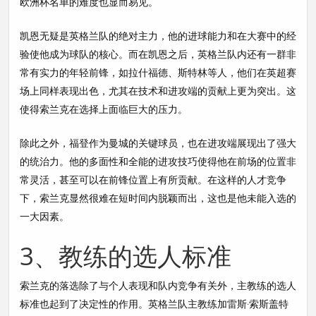
欧洲杯名单的难度也显而易见。
凯恩无疑是英格兰队的绝对主力，他的进球能力和在大赛中的经
验使他成为球队的核心。而在凯恩之后，英格兰队内还有一群非
常有实力的年轻前锋，如拉什福德、斯特林等人，他们在英超赛
场上同样表现出色，尤其在技术和进攻端的贡献上更为突出。这
使得索兰克在选择上面临巨大的压力。
除此之外，福登作为曼城的关键球员，也在进攻端展现出了强大
的统治力。他的多面性和全能的进攻技巧使得他在前场的位置非
常灵活，甚至可以在前锋位置上有所贡献。在这样的人才竞争
下，索兰克显然很难在短时间内脱颖而出，这也是他未能入选的
一大因素。
3、教练的选人标准
索兰克的落选除了与个人表现和队内竞争有关外，主教练的选人
标准也起到了决定性的作用。英格兰队主教练加雷斯·索斯盖特