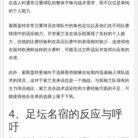
在选人时通常注重球队的整体平衡与战术需求，而不仅仅是单纯
的个人能力。
索斯盖特非常注重球员在球队中的角色定位以及他们在不同比赛
情境中的适应能力。尽管索兰克在俱乐部展现了良好的个人能
力，但他的比赛经验和在高压比赛中的表现相对较少，这使得他
在面对欧洲杯这样的大赛时，可能无法立即适应并发挥出应有的
水准。
此外，索斯盖特更倾向于选择那些能够在短期内迅速融入球队战
术的球员，这对于索兰克来说也是一个挑战。与英格兰队现有的
主力球员相比，索兰克在战术适应性和大赛经验方面的不足，可
能使得他在名单的选择上落于下风。
4、足坛名宿的反应与呼
吁