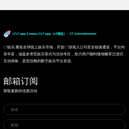
c7娱乐,聚焦全球线上娱乐市场，开放C7游戏入口与安全链接通道，平台内
容丰富，涵盖多类型娱乐形式与活动专区，助力用户随时随地畅享沉浸式
互动体验，是您信赖的数字娱乐平台首选。
邮箱订阅
获取最新的优惠活动