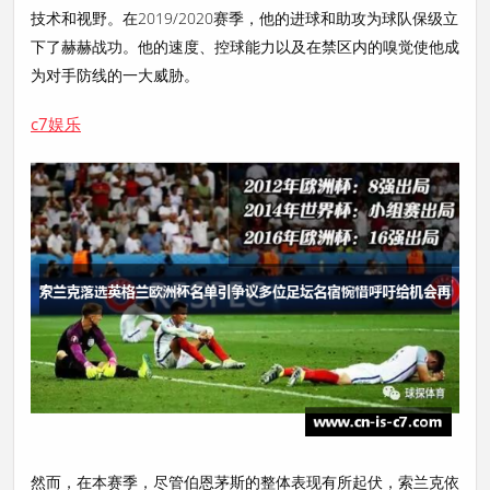
技术和视野。在2019/2020赛季，他的进球和助攻为球队保级立
下了赫赫战功。他的速度、控球能力以及在禁区内的嗅觉使他成
为对手防线的一大威胁。
c7娱乐
然而，在本赛季，尽管伯恩茅斯的整体表现有所起伏，索兰克依