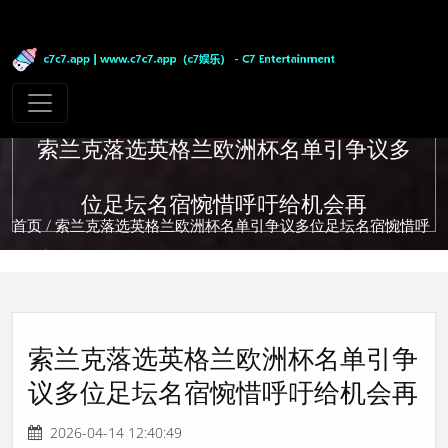
索兰克落选英格兰欧洲杯名单引争议多
位足坛名宿惋惜呼吁给机会再
首页
/ 索兰克落选英格兰欧洲杯名单引争议多位足坛名宿惋惜呼
吁给机会再
索兰克落选英格兰欧洲杯名单引争
议多位足坛名宿惋惜呼吁给机会再
2026-04-14 12:40:49