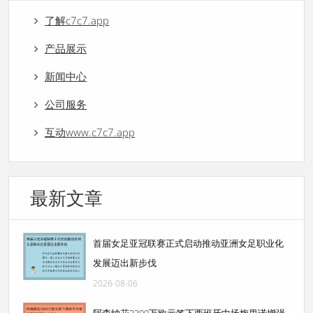
了解c7c7.app
产品展示
新闻中心
公司服务
互动www.c7c7.app
最新文章
首届女足亚冠联赛正式启动推动亚洲女足职业化
发展迈出新步伐
2026-08-06
阿森纳花3200万欧元签下西班牙中场梅里诺增强