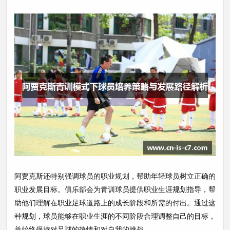
阿贾克斯还特别强调球员的职业规划，帮助年轻球员树立正确的
职业发展目标。俱乐部会为青训球员提供职业生涯规划指导，帮
助他们理解在职业足球道路上的成长阶段和所需的付出。通过这
种规划，球员能够在职业生涯的不同阶段合理调整自己的目标，
并始终保持对足球的热情和对自我的挑战。