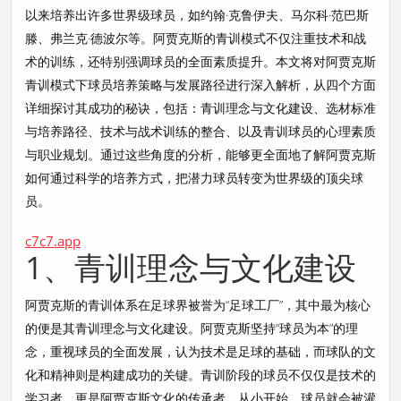
以来培养出许多世界级球员，如约翰·克鲁伊夫、马尔科·范巴斯
滕、弗兰克·德波尔等。阿贾克斯的青训模式不仅注重技术和战
术的训练，还特别强调球员的全面素质提升。本文将对阿贾克斯
青训模式下球员培养策略与发展路径进行深入解析，从四个方面
详细探讨其成功的秘诀，包括：青训理念与文化建设、选材标准
与培养路径、技术与战术训练的整合、以及青训球员的心理素质
与职业规划。通过这些角度的分析，能够更全面地了解阿贾克斯
如何通过科学的培养方式，把潜力球员转变为世界级的顶尖球
员。
c7c7.app
1、青训理念与文化建设
阿贾克斯的青训体系在足球界被誉为“足球工厂”，其中最为核心
的便是其青训理念与文化建设。阿贾克斯坚持“球员为本”的理
念，重视球员的全面发展，认为技术是足球的基础，而球队的文
化和精神则是构建成功的关键。青训阶段的球员不仅仅是技术的
学习者，更是阿贾克斯文化的传承者。从小开始，球员就会被灌