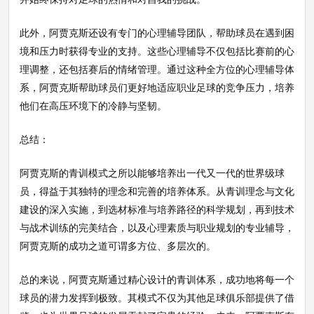
此外，阿贾克斯还设有专门的心理辅导团队，帮助球员在遇到困
境和压力时获得专业的支持。这些心理辅导不仅包括比赛前的心
理调整，还包括赛后的情绪管理。通过这种全方位的心理辅导体
系，阿贾克斯帮助球员们更好地适应职业足球的竞争压力，培养
他们在高压环境下的冷静与坚韧。
总结：
阿贾克斯的青训模式之所以能够培养出一代又一代的世界级球
员，得益于其独特的理念和完善的培养体系。从青训理念与文化
建设的深入实施，到选材标准与培养路径的科学规划，再到技术
与战术训练的完美结合，以及心理素质与职业规划的专业辅导，
阿贾克斯的成功之道可谓多方位、多层次的。
总的来说，阿贾克斯通过精心设计的青训体系，成功地将每一个
球员的潜力发挥到极致。其模式不仅为其他足球俱乐部提供了借