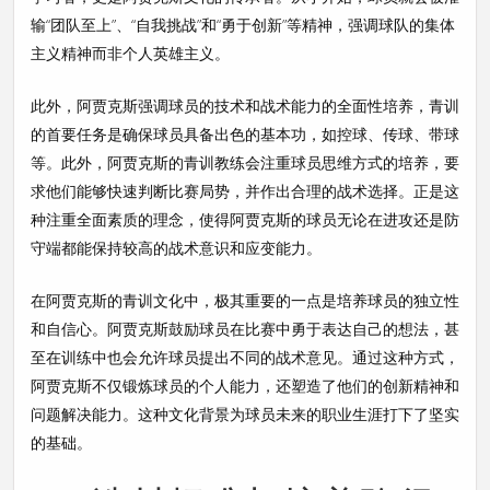
输“团队至上”、“自我挑战”和“勇于创新”等精神，强调球队的集体
主义精神而非个人英雄主义。
此外，阿贾克斯强调球员的技术和战术能力的全面性培养，青训
的首要任务是确保球员具备出色的基本功，如控球、传球、带球
等。此外，阿贾克斯的青训教练会注重球员思维方式的培养，要
求他们能够快速判断比赛局势，并作出合理的战术选择。正是这
种注重全面素质的理念，使得阿贾克斯的球员无论在进攻还是防
守端都能保持较高的战术意识和应变能力。
在阿贾克斯的青训文化中，极其重要的一点是培养球员的独立性
和自信心。阿贾克斯鼓励球员在比赛中勇于表达自己的想法，甚
至在训练中也会允许球员提出不同的战术意见。通过这种方式，
阿贾克斯不仅锻炼球员的个人能力，还塑造了他们的创新精神和
问题解决能力。这种文化背景为球员未来的职业生涯打下了坚实
的基础。