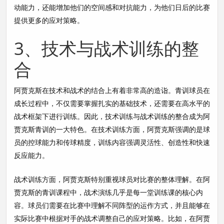
动能力，还能增加他们的空间感和对抗能力，为他们日后的比赛
提供更多的应对策略。
3、技术与战术训练的整
合
阿贾克斯在技术和战术的结合上有着非常高的造诣。青训球员在
成长过程中，不仅需要掌握扎实的基础技术，还需要在高水平的
战术框架下进行训练。因此，技术训练与战术训练的整合成为阿
贾克斯青训的一大特色。在技术训练方面，阿贾克斯强调的是球
员的控球能力和传球精度，训练内容强调灵活性、创造性和快速
反应能力。
战术训练方面，阿贾克斯特别重视球员对比赛的整体理解。在阿
贾克斯的青训课程中，战术演练几乎是每一堂训练课的核心内
容。球员们需要在比赛中理解不同阵型的运作方式，并且能够在
实际比赛中根据对手的战术调整自己的应对策略。比如，在阿贾