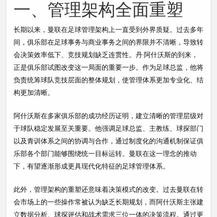
一、管理架构全面重塑
长期以来，曼联在足球管理架构上一直受到外界质疑。过去多年
间，俱乐部在足球事务与商业事务之间的界限并不清晰，导致转
会决策效率低下、竞技规划缺乏连贯性。丹·阿什沃斯的到来，
正是俱乐部试图改变这一局面的重要一步。作为足球总监，他将
负责统筹球队竞技层面的整体规划，使管理体系更加专业化、结
构更加清晰。
阿什沃斯在多家俱乐部的成功经历证明，建立清晰的管理层级对
于球队稳定发展至关重要。他强调足球总监、主教练、球探部门
以及青训体系之间的协调与合作，通过制度化的沟通机制保证俱
乐部各个部门能够围绕统一目标运转。曼联在这一理念的推动
下，有望逐渐形成更具现代化特征的足球管理体系。
此外，管理架构的重塑还意味着决策模式的改变。过去曼联在转
会市场上的一些操作常被认为缺乏长期规划，而阿什沃斯主张建
立数据分析、球探评估和战术需求三位一体的决策流程。通过更