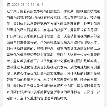
2026-05-12 12:16:41
近年来，随着英超竞争格局日趋激烈，传统豪门曼联在竞技成绩
与俱乐部管理层面均面临着严峻挑战。球队在阵容建设、转会决
策、青训体系以及管理架构等方面的问题逐渐显现，外界对俱乐
部重建的呼声日益高涨。在这样的背景下，曼联正式官宣丹·阿
什沃斯出任俱乐部新任足球总监，这一决定被普遍视为俱乐部全
面改革的重要里程碑。作为英格兰足坛颇具声望的管理型人才，
阿什沃斯以完善的足球管理理念、成熟的青训体系建设经验以及
系统化的俱乐部运营能力而闻名。曼联引入这样一位专业型管理
者，意味着俱乐部正在从传统的商业化驱动逐渐回归足球本质，
尝试通过专业化管理实现长期稳定的发展。从战略规划到青训重
塑，从转会体系优化到俱乐部文化重建，阿什沃斯的到来为曼联
带来了新的希望与方向。本文将从管理架构重塑、转会体系革
新、青训体系升级以及长期战略布局四个方面，深入探讨曼联官
宣丹阿什沃斯出任俱乐部新总监所带来的深远影响，以及这一决
定如何开启球队重建与管理改革的新时代。