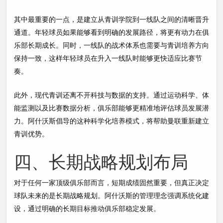
其中最重要的一点，是建立从青训学院到一线队之间的清晰晋升
通道。年轻球员如果能够看到明确的发展路径，将更有动力在俱
乐部长期成长。同时，一线队的战术体系也需要与青训培养方向
保持一致，这样年轻球员在升入一线队时能够更快适应比赛节
奏。
此外，现代青训还离不开科技与数据的支持。通过运动科学、体
能监测以及比赛数据分析，俱乐部能够更精准地评估球员发展潜
力。阿什沃斯倡导的这种科学化培养模式，将帮助曼联重新建立
青训优势。
四、长期战略规划布局
对于任何一家顶级俱乐部而言，短期成绩固然重要，但真正决定
球队未来的是长期战略规划。阿什沃斯的管理理念强调系统化建
设，通过明确的长期目标推动俱乐部稳定发展。