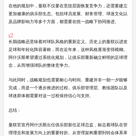
在他的规划中，曼联不仅要在竞技层面恢复竞争力，还需要建立
更加健康的俱乐部生态。包括球员发展、财务管理、球迷文化以
及品牌影响力等多个方面，都需要在统一战略下协同推进。
c7
长期战略还意味着对球队风格的重新定义。历史上的曼联以进攻
足球和年轻化阵容著称，而在近年来，这种风格逐渐变得模糊。
阿什沃斯希望通过系统化规划，让俱乐部重新确立鲜明的足球理
念，从而增强球队的整体竞争力。
与此同时，战略规划也需要耐心与时间。重建并非一朝一夕能够
完成，而是一个逐步推进的过程。俱乐部管理层、教练团队以及
球迷群体都需要对这一过程保持信心与支持。
总结：
曼联官宣丹阿什沃斯出任俱乐部新任足球总监，标志着球队在管
理理念和发展方向上的重要转折。从管理架构重塑到转会体系革