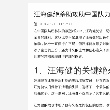
汪海健绝杀助攻助中国队
2026-05-13 11:12:39
在中国队与巴林队的激烈对决中，汪海健凭借一记
宝贵的胜利。这场比赛不仅展现了汪海健的出色个
被动，比分一直僵持在平局，但汪海健在最后时刻
添了宝贵的三分，还为球队的士气和信心注入了新
比赛的精彩表现进行详细的阐述。
1、汪海健的关键绝
汪海健在比赛最后时刻的表现堪称英雄，他在临近
汪海健依旧保持了清晰的头脑，选择了一个最佳的
领先优势。这一瞬间，汪海健不仅展示了其非凡的
汪海健的助攻体现了他与队友之间极佳的默契。尽