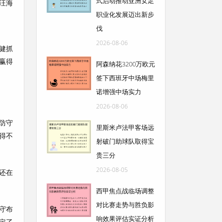
式启动推动亚洲女足
汪海
职业化发展迈出新步
伐
2026-08-06
健抓
赢得
阿森纳花3200万欧元
签下西班牙中场梅里
诺增强中场实力
2026-08-06
防守
里斯米卢法甲客场远
得不
射破门助球队取得宝
贵三分
2026-08-05
还在
西甲焦点战临场调整
对比赛走势与胜负影
守布
响效果评估实证分析
定了