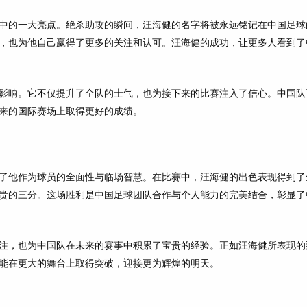
中的一大亮点。绝杀助攻的瞬间，汪海健的名字将被永远铭记在中国足球
，也为他自己赢得了更多的关注和认可。汪海健的成功，让更多人看到了
影响。它不仅提升了全队的士气，也为接下来的比赛注入了信心。中国队
来的国际赛场上取得更好的成绩。
了他作为球员的全面性与临场智慧。在比赛中，汪海健的出色表现得到了
贵的三分。这场胜利是中国足球团队合作与个人能力的完美结合，彰显了
注，也为中国队在未来的赛事中积累了宝贵的经验。正如汪海健所表现的
能在更大的舞台上取得突破，迎接更为辉煌的明天。