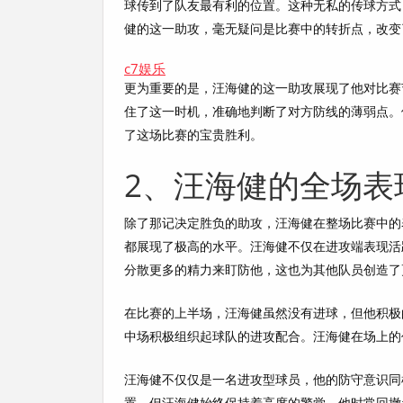
球传到了队友最有利的位置。这种无私的传球方式
健的这一助攻，毫无疑问是比赛中的转折点，改变
c7娱乐
更为重要的是，汪海健的这一助攻展现了他对比赛
住了这一时机，准确地判断了对方防线的薄弱点。
了这场比赛的宝贵胜利。
2、汪海健的全场表
除了那记决定胜负的助攻，汪海健在整场比赛中的
都展现了极高的水平。汪海健不仅在进攻端表现活
分散更多的精力来盯防他，这也为其他队员创造了
在比赛的上半场，汪海健虽然没有进球，但他积极
中场积极组织起球队的进攻配合。汪海健在场上的
汪海健不仅仅是一名进攻型球员，他的防守意识同
置，但汪海健始终保持着高度的警觉，他时常回撤