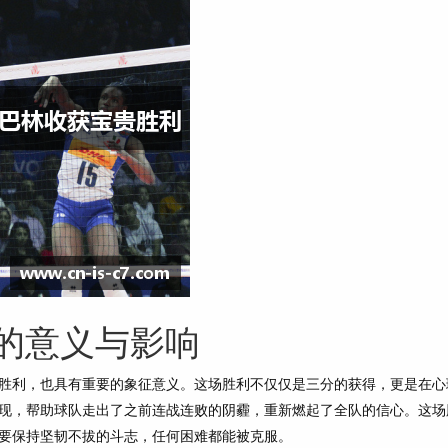
的意义与影响
胜利，也具有重要的象征意义。这场胜利不仅仅是三分的获得，更是在心
现，帮助球队走出了之前连战连败的阴霾，重新燃起了全队的信心。这场
要保持坚韧不拔的斗志，任何困难都能被克服。