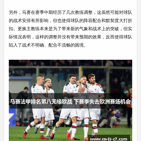
另外，马赛在赛季中期经历了几次教练调整，这虽然可能对球队
的战术安排有所影响，但也使得球队的阵容配合和默契度大打折
扣。更换主教练本来是为了带来新的气象和战术上的突破，但实
际情况表明，这样的调整并没有带来预期的效果，反而使得球队
陷入了战术不明确、配合不流畅的困境。