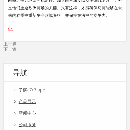
问题。提升球队的稳定性、加大阵容深度以及明确战术方向，将
是他们重返欧洲赛场的关键。只有这样，才能确保马赛能够在未
来的赛季中重新争夺欧战资格，并保持在法甲的竞争力。
c7
上一篇:
下一篇:
导航
了解c7c7.app
产品展示
新闻中心
公司服务