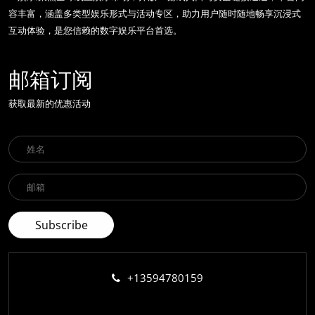
容丰富，涵盖多类型娱乐形式与活动专区，助力用户随时随地畅享沉浸式
互动体验，是您信赖的数字娱乐平台首选。
邮箱订阅
获取最新的优惠活动
+13594780159