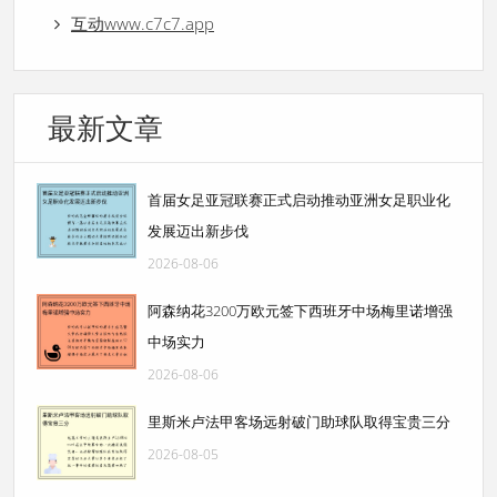
互动www.c7c7.app
最新文章
首届女足亚冠联赛正式启动推动亚洲女足职业化
发展迈出新步伐
2026-08-06
阿森纳花3200万欧元签下西班牙中场梅里诺增强
中场实力
2026-08-06
里斯米卢法甲客场远射破门助球队取得宝贵三分
2026-08-05