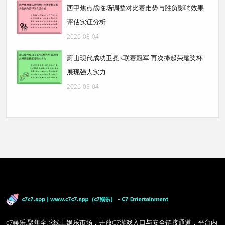
西甲焦点战临场调整对比赛走势与胜负影响效果
评估实证分析
2026-08-04
蔚山现代成功卫冕K联赛冠军 再次捧起荣耀奖杯
展现强大实力
2026-08-04
c7娱乐,聚焦全球线上娱乐市场，开放C7游戏入口与安全链接通道，平台内