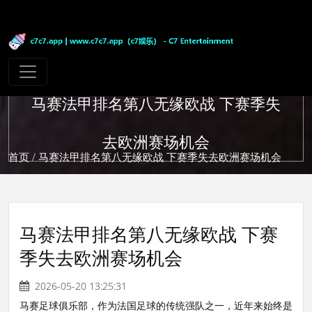
马赛法甲排名第八无缘欧战 下赛季失
去欧洲赛场机会
首页
/ 马赛法甲排名第八无缘欧战 下赛季失去欧洲赛场机会
马赛法甲排名第八无缘欧战 下赛
季失去欧洲赛场机会
2026-05-20 13:25:31
马赛足球俱乐部，作为法国足球的传统强队之一，近年来始终是