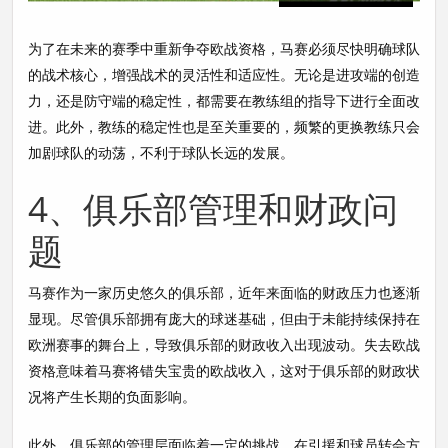
为了在未来的赛季中重新争夺欧战资格，马赛必须尽快明确球队
的战术核心，增强战术的灵活性和适应性。无论是进攻端的创造
力，还是防守端的稳定性，都需要在教练组的指导下进行全面改
进。此外，教练的稳定性也是至关重要的，频繁的更换教练只会
加剧球队的动荡，不利于球队长远的发展。
4、俱乐部管理和财政问
题
马赛作为一家历史悠久的俱乐部，近年来面临的财政压力也逐渐
显现。尽管俱乐部拥有庞大的球迷基础，但由于未能持续保持在
欧洲赛事的舞台上，导致俱乐部的财政收入出现波动。失去欧战
资格意味着马赛将错失宝贵的欧战收入，这对于俱乐部的财政状
况将产生长期的负面影响。
此外，俱乐部的管理层面临着一定的挑战。在引援和球员转会方