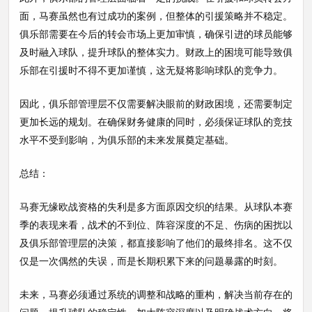
面，马赛虽然也有过成功的案例，但整体的引援策略并不稳定。
俱乐部需要在今后的转会市场上更加审慎，确保引进的球员能够
及时融入球队，提升球队的整体实力。财政上的困境可能导致俱
乐部在引援时不得不更加谨慎，这无疑将影响球队的竞争力。
因此，俱乐部管理层不仅需要解决眼前的财政困境，还需要制定
更加长远的规划。在确保财务健康的同时，必须保证球队的竞技
水平不受到影响，为俱乐部的未来发展奠定基础。
总结：
马赛无缘欧战资格的失利是多方面原因交织的结果。从球队本赛
季的表现来看，战术的不到位、阵容深度的不足、伤病的困扰以
及俱乐部管理层的决策，都直接影响了他们的最终排名。这不仅
仅是一次偶然的失误，而是长期积累下来的问题暴露的时刻。
未来，马赛必须通过系统的调整和战略的重构，解决当前存在的