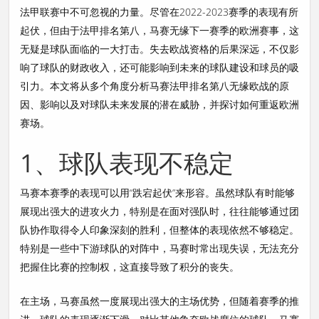
法甲联赛中不可忽视的力量。尽管在2022-2023赛季的表现有所
起伏，但由于法甲排名第八，马赛无缘下一赛季的欧洲赛事，这
无疑是球队面临的一大打击。失去欧战资格的后果深远，不仅影
响了球队的财政收入，还可能影响到未来的球队建设和球员的吸
引力。本文将从多个角度分析马赛法甲排名第八无缘欧战的原
因、影响以及对球队未来发展的潜在威胁，并探讨如何重返欧洲
赛场。
1、球队表现不稳定
马赛本赛季的表现可以用“跌宕起伏”来形容。虽然球队有时能够
展现出强大的进攻火力，特别是在面对强队时，往往能够通过团
队协作取得令人印象深刻的胜利，但整体的表现依然不够稳定。
特别是一些中下游球队的对阵中，马赛时常出现失误，无法充分
把握住比赛的控制权，这直接导致了积分的丧失。
在主场，马赛虽然一度展现出强大的主场优势，但随着赛季的推