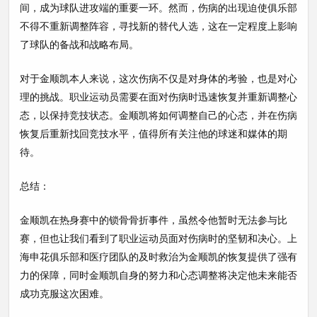
间，成为球队进攻端的重要一环。然而，伤病的出现迫使俱乐部
不得不重新调整阵容，寻找新的替代人选，这在一定程度上影响
了球队的备战和战略布局。
对于金顺凯本人来说，这次伤病不仅是对身体的考验，也是对心
理的挑战。职业运动员需要在面对伤病时迅速恢复并重新调整心
态，以保持竞技状态。金顺凯将如何调整自己的心态，并在伤病
恢复后重新找回竞技水平，值得所有关注他的球迷和媒体的期
待。
总结：
金顺凯在热身赛中的锁骨骨折事件，虽然令他暂时无法参与比
赛，但也让我们看到了职业运动员面对伤病时的坚韧和决心。上
海申花俱乐部和医疗团队的及时救治为金顺凯的恢复提供了强有
力的保障，同时金顺凯自身的努力和心态调整将决定他未来能否
成功克服这次困难。