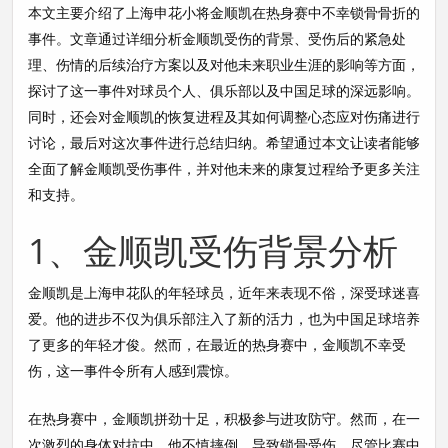
本文主要介绍了上海申花小将金顺凯在热身赛中不幸锁骨骨折的
事件。文章通过详细分析金顺凯受伤的背景、受伤后的紧急处
理、伤情的后续治疗方案以及对他未来职业生涯的影响等方面，
探讨了这一事件对球员个人、俱乐部以及中国足球的深远影响。
同时，还会对金顺凯的恢复进程及其如何调整心态应对伤痛进行
讨论，最后对这次事件进行总结归纳。希望通过本文让读者能够
全面了解金顺凯受伤事件，并对他未来的康复过程给予更多关注
和支持。
1、金顺凯受伤背景分析
金顺凯是上海申花队的年轻球员，近年来表现不俗，深受球迷喜
爱。他的进步不仅为俱乐部注入了新的活力，也为中国足球培养
了更多的年轻才俊。然而，在最近的热身赛中，金顺凯不幸受
伤，这一事件令所有人感到震惊。
在热身赛中，金顺凯拼劲十足，积极参与进攻防守。然而，在一
次激烈的身体对抗中，他不慎摔倒，导致锁骨受伤。尽管比赛中