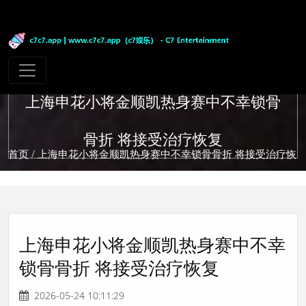
上海申花小将金顺凯热身赛中不幸锁骨
骨折 将接受治疗恢复
首页
/ 上海申花小将金顺凯热身赛中不幸锁骨骨折 将接受治疗恢
复
上海申花小将金顺凯热身赛中不幸
锁骨骨折 将接受治疗恢复
2026-05-24 10:11:29