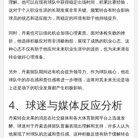
理解。他可以在现有球队中获得稳定出场时间，积累比赛经验，
这对于个人职业生涯的长期发展非常关键。频繁转会有时会影响
球员的状态和适应能力，而稳定的环境有助于他持续提升。
同时，丹索也可以借此机会加强心理素质。面对体检失败的挫
折，他选择积极应对而非消极抱怨，展现了成熟的职业心态。这
种心态不仅有助于他应对未来职业生涯中的波折，也为未来潜在
转会做好心理准备。
另外，丹索留队期间还有机会提升领导力。作为球队核心，他在
球队中的存在感和责任感将进一步增强，这将对其未来无论是场
上还是场下的职业发展都产生积极影响。
4、球迷与媒体反应分析
丹索转会未果的消息在社交媒体和各大体育新闻平台上迅速发
酵。球迷对于丹索选择留队普遍表现出理解和支持，许多人认为
他展现了对球队的忠诚和责任感。这种积极反馈有助于缓解转会