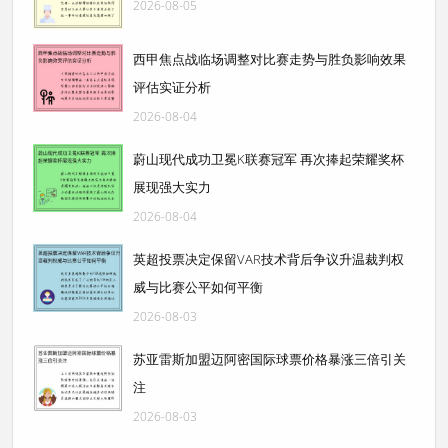
2026-08-05
西甲焦点战临场调整对比赛走势与胜负影响效果
评估实证分析
2026-08-04
蔚山现代成功卫冕K联赛冠军 再次捧起荣耀奖杯
展现强大实力
2026-08-04
英超投票决定保留VAR技术背后争议升温裁判权
威与比赛公平如何平衡
2026-08-03
苏亚雷斯加盟迈阿密国际球票价格暴涨三倍引关
注
2026-08-03