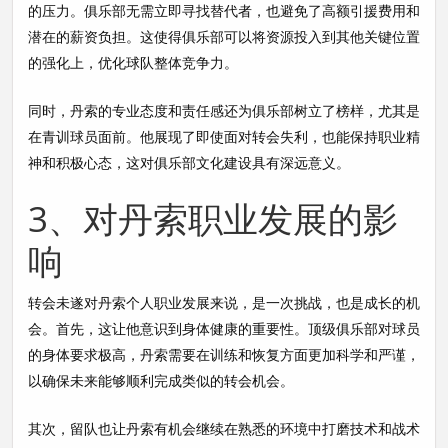
的压力。俱乐部无需立即寻找替代者，也避免了高额引援费用和
潜在的薪资负担。这使得俱乐部可以将资源投入到其他关键位置
的强化上，优化球队整体竞争力。
同时，丹索的专业态度和责任感还为俱乐部树立了榜样，尤其是
在青训球员面前。他展现了即使面对转会失利，也能保持职业精
神和积极心态，这对俱乐部文化建设具有深远意义。
3、对丹索职业发展的影
响
转会未遂对丹索个人职业发展来说，是一次挑战，也是成长的机
会。首先，这让他意识到身体健康的重要性。顶级俱乐部对球员
的身体要求极高，丹索需要在训练和恢复方面更加科学和严谨，
以确保未来能够顺利完成类似的转会机会。
其次，留队也让丹索有机会继续在熟悉的环境中打磨技术和战术