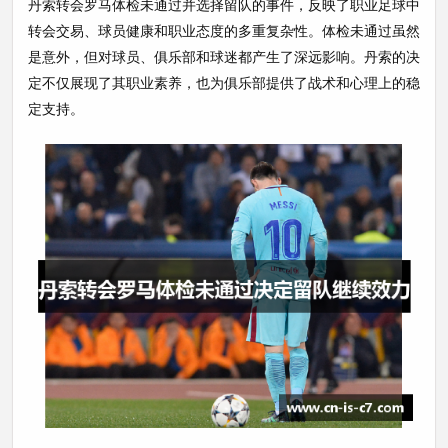
丹索转会罗马体检未通过并选择留队的事件，反映了职业足球中
转会交易、球员健康和职业态度的多重复杂性。体检未通过虽然
是意外，但对球员、俱乐部和球迷都产生了深远影响。丹索的决
定不仅展现了其职业素养，也为俱乐部提供了战术和心理上的稳
定支持。