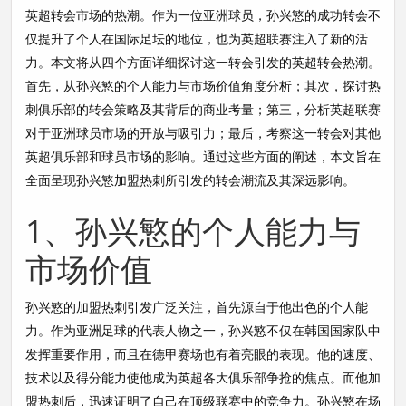
英超转会市场的热潮。作为一位亚洲球员，孙兴慜的成功转会不
仅提升了个人在国际足坛的地位，也为英超联赛注入了新的活
力。本文将从四个方面详细探讨这一转会引发的英超转会热潮。
首先，从孙兴慜的个人能力与市场价值角度分析；其次，探讨热
刺俱乐部的转会策略及其背后的商业考量；第三，分析英超联赛
对于亚洲球员市场的开放与吸引力；最后，考察这一转会对其他
英超俱乐部和球员市场的影响。通过这些方面的阐述，本文旨在
全面呈现孙兴慜加盟热刺所引发的转会潮流及其深远影响。
1、孙兴慜的个人能力与
市场价值
孙兴慜的加盟热刺引发广泛关注，首先源自于他出色的个人能
力。作为亚洲足球的代表人物之一，孙兴慜不仅在韩国国家队中
发挥重要作用，而且在德甲赛场也有着亮眼的表现。他的速度、
技术以及得分能力使他成为英超各大俱乐部争抢的焦点。而他加
盟热刺后，迅速证明了自己在顶级联赛中的竞争力。孙兴慜在场