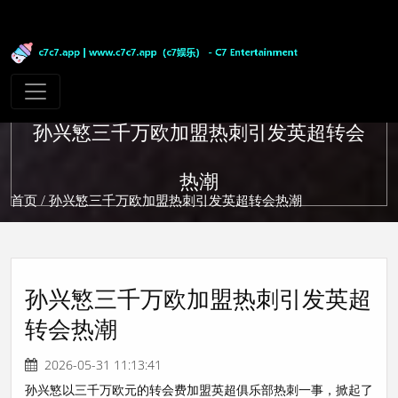
孙兴慜三千万欧加盟热刺引发英超转会
热潮
首页
/ 孙兴慜三千万欧加盟热刺引发英超转会热潮
孙兴慜三千万欧加盟热刺引发英超
转会热潮
2026-05-31 11:13:41
孙兴慜以三千万欧元的转会费加盟英超俱乐部热刺一事，掀起了