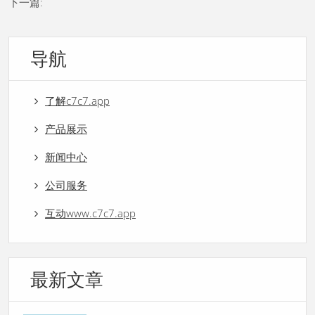
下一篇:
导航
了解c7c7.app
产品展示
新闻中心
公司服务
互动www.c7c7.app
最新文章