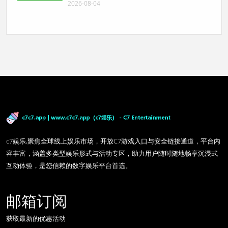
2026-08-04
c7娱乐,聚焦全球线上娱乐市场，开放C7游戏入口与安全链接通道，平台内
容丰富，涵盖多类型娱乐形式与活动专区，助力用户随时随地畅享沉浸式
互动体验，是您信赖的数字娱乐平台首选。
邮箱订阅
获取最新的优惠活动