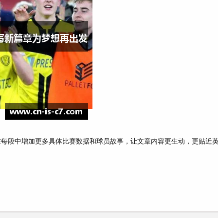
，在每段中增加更多具体比赛数据和球员故事，让文章内容更生动，更贴近