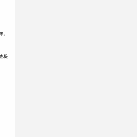
果。
也提