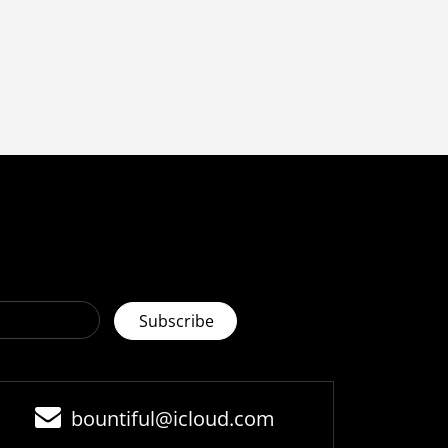
bountiful@icloud.com