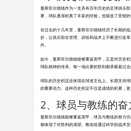
曼斯菲尔德镇作为一支具有百年历史的足球俱乐部
赛，球队逐渐积累了丰富的经验，也锻造了坚韧的
在过去的十几年里，曼斯菲尔德镇经历了长期的低
折，让俱乐部在管理、训练和战术上不断进行改革
件。
如今，曼斯菲尔德镇能够重返英甲，正是对历史积
球队精神的传承。每一场比赛的胜利都承载着过去
球队的历史积淀还体现在球迷文化上。长期支持球
的重要动力。这种历史积淀不仅是成绩的积累，更
2、球员与教练的奋
曼斯菲尔德镇能够重返英甲，球员与教练的努力功
都体现了对胜利的渴望。教练组通过科学的战术安