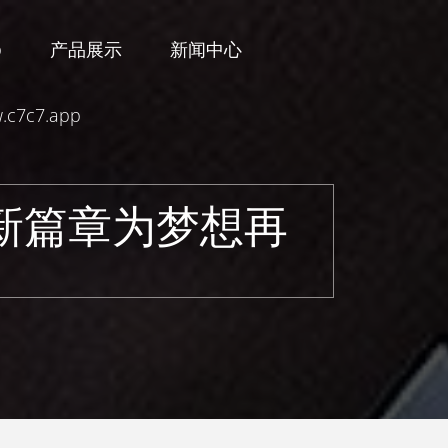
p
产品展示
新闻中心
c7c7.app
新篇章为梦想再