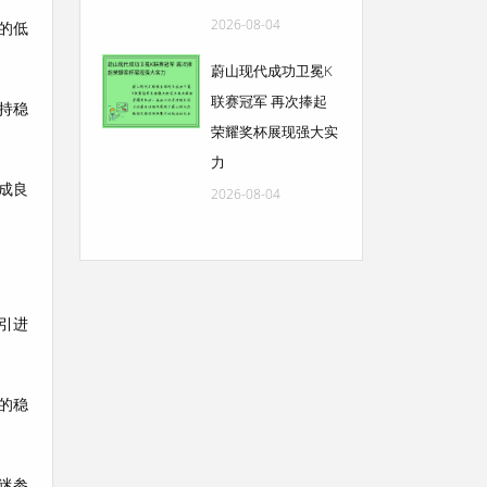
2026-08-04
的低
蔚山现代成功卫冕K
联赛冠军 再次捧起
持稳
荣耀奖杯展现强大实
力
成良
2026-08-04
引进
的稳
迷参