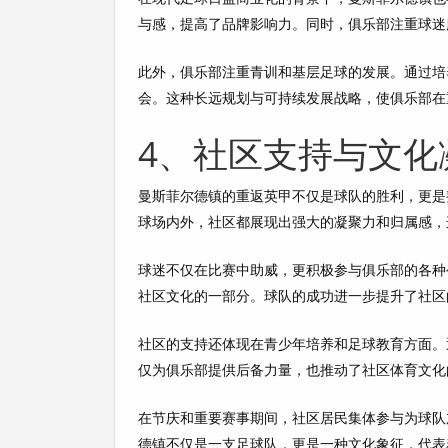
与感，提高了品牌影响力。同时，俱乐部注重球迷
此外，俱乐部注重青训和基层足球的发展。通过培
会。这种长远规划与可持续发展战略，使俱乐部在
4、社区支持与文化
曼斯菲尔德镇的重返英甲不仅是球队的胜利，更是
球场内外，社区都展现出强大的凝聚力和归属感，
球迷不仅在比赛中助威，更积极参与俱乐部的各种
社区文化的一部分。球队的成功进一步提升了社区
社区的支持还体现在青少年培养和足球教育方面。
仅为俱乐部提供后备力量，也推动了社区体育文化
在节庆和重要赛事期间，社区居民集体参与为球队
德镇不仅是一支足球队，更是一种文化象征，代表