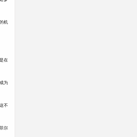
的机
是在
成为
这不
菲尔