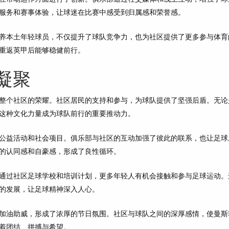
服务和赛事体验，让球迷在比赛中感受到归属感和荣誉感。
养本土年轻球员，不仅提升了球队竞争力，也为社区提供了更多参与体育
重返英甲后能够稳健前行。
凝聚
整个社区的荣耀。社区居民的支持和参与，为球队提供了坚强后盾。无论
这种文化力量成为球队前行的重要推动力。
公益活动和社会项目。俱乐部与社区的互动加强了彼此的联系，也让足球
的认同感和自豪感，形成了良性循环。
通过社区足球学校和培训计划，更多年轻人有机会接触和参与足球运动。
的发展，让足球精神深入人心。
加油助威，形成了浓厚的节日氛围。社区与球队之间的深厚感情，使曼斯
着团结、拼搏与希望。