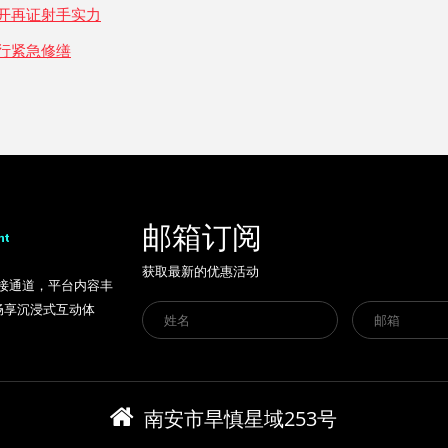
开再证射手实力
行紧急修缮
邮箱订阅
获取最新的优惠活动
链接通道，平台内容丰
畅享沉浸式互动体
南安市旱慎星域253号