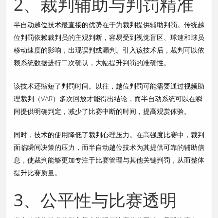
2、裁判辅助与判罚精准
半自动越位技术最直接的优势在于为裁判提供辅助判罚。传统越
位判罚依赖裁判员的主观判断，容易受到视觉盲区、球速和球员
移动速度的影响，出现误判或漏判。引入该技术后，裁判可以依
赖系统数据进行二次确认，大幅提升判罚的准确性。
该技术还缩短了判罚时间。以往，越位判罚可能需要通过视频助
理裁判（VAR）多次回放才能得出结论，而半自动系统可以在瞬
间提供明确判定，减少了比赛中断的时间，提高观赏体验。
同时，技术的使用降低了裁判心理压力。在高强度比赛中，裁判
面临瞬间决策的压力，而半自动越位技术为其提供可靠的辅助信
息，使裁判能够更加专注于比赛管理与其他关键判罚，从而整体
提升比赛质量。
3、公平性与比赛透明