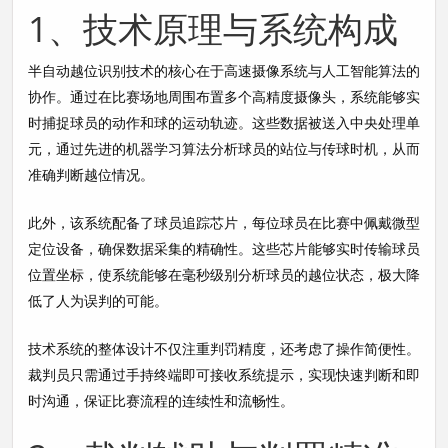
1、技术原理与系统构成
半自动越位识别技术的核心在于高速摄像系统与人工智能算法的
协作。通过在比赛场地周围布置多个高精度摄像头，系统能够实
时捕捉球员的动作和球的运动轨迹。这些数据被送入中央处理单
元，通过先进的机器学习算法分析球员的站位与传球时机，从而
准确判断越位情况。
此外，该系统配备了球员追踪芯片，每位球员在比赛中佩戴微型
定位设备，确保数据采集的精确性。这些芯片能够实时传输球员
位置坐标，使系统能够在毫秒级别分析球员的越位状态，极大降
低了人为误判的可能。
技术系统的整体设计不仅注重判罚精度，还考虑了操作简便性。
裁判员只需通过手持终端即可接收系统提示，实现快速判断和即
时沟通，保证比赛流程的连续性和流畅性。