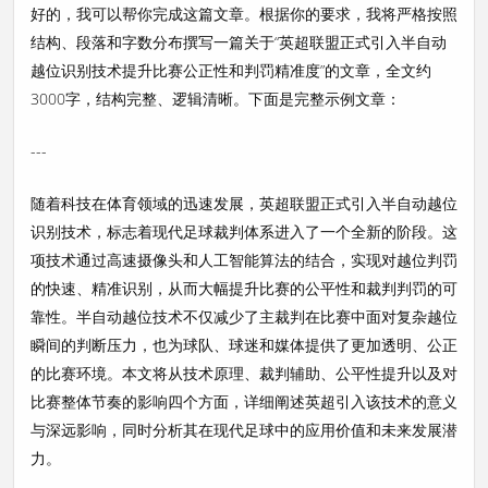
好的，我可以帮你完成这篇文章。根据你的要求，我将严格按照
结构、段落和字数分布撰写一篇关于“英超联盟正式引入半自动
越位识别技术提升比赛公正性和判罚精准度”的文章，全文约
3000字，结构完整、逻辑清晰。下面是完整示例文章：
---
随着科技在体育领域的迅速发展，英超联盟正式引入半自动越位
识别技术，标志着现代足球裁判体系进入了一个全新的阶段。这
项技术通过高速摄像头和人工智能算法的结合，实现对越位判罚
的快速、精准识别，从而大幅提升比赛的公平性和裁判判罚的可
靠性。半自动越位技术不仅减少了主裁判在比赛中面对复杂越位
瞬间的判断压力，也为球队、球迷和媒体提供了更加透明、公正
的比赛环境。本文将从技术原理、裁判辅助、公平性提升以及对
比赛整体节奏的影响四个方面，详细阐述英超引入该技术的意义
与深远影响，同时分析其在现代足球中的应用价值和未来发展潜
力。