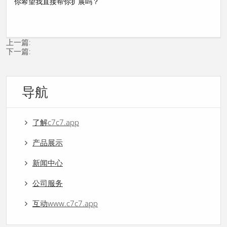
你希望我直接帮你扩展吗？
上一篇:
下一篇:
导航
了解c7c7.app
产品展示
新闻中心
公司服务
互动www.c7c7.app