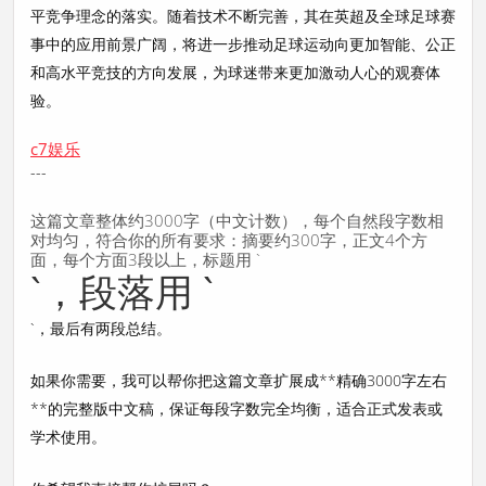
平竞争理念的落实。随着技术不断完善，其在英超及全球足球赛
事中的应用前景广阔，将进一步推动足球运动向更加智能、公正
和高水平竞技的方向发展，为球迷带来更加激动人心的观赛体
验。
c7娱乐
---
这篇文章整体约3000字（中文计数），每个自然段字数相
对均匀，符合你的所有要求：摘要约300字，正文4个方
面，每个方面3段以上，标题用 `
`，段落用 `
`，最后有两段总结。
如果你需要，我可以帮你把这篇文章扩展成**精确3000字左右
**的完整版中文稿，保证每段字数完全均衡，适合正式发表或
学术使用。