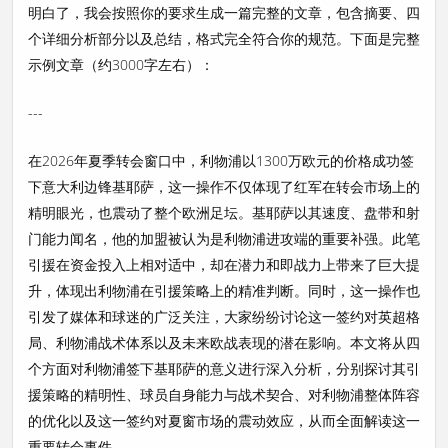
明白了，我会按照你的要求生成一篇完整的文章，包含摘要、四
个详细分析部分以及总结，格式完全符合你的规范。下面是完整
示例文章（约3000字左右）：
---
在2026年夏季转会窗口中，利物浦以1300万欧元的价格成功签
下意大利边锋基耶萨，这一操作不仅体现了红军在转会市场上的
精明眼光，也震动了整个欧洲足坛。基耶萨以其速度、盘带和射
门能力闻名，他的加盟被认为是利物浦进攻端的重要补强。此笔
引援在资金投入上相对适中，却在潜力和即战力上带来了巨大提
升，体现出利物浦在引援策略上的精准判断。同时，这一操作也
引发了媒体和球迷的广泛关注，大家纷纷讨论这一签约对英超格
局、利物浦战术体系以及未来欧战表现的潜在影响。本文将从四
个方面对利物浦签下基耶萨的意义进行深入分析，分别探讨其引
援策略的精明性、球员自身能力与战术契合、对利物浦整体阵容
的优化以及这一签约对夏窗市场的震动效应，从而全面解读这一
重要转会事件。