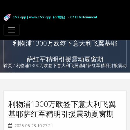
利物浦1300万欧签下意大利飞翼基耶
萨红军精明引援震动夏窗期
首页
/ 利物浦1300万欧签下意大利飞翼基耶萨红军精明引援震动
夏窗期
利物浦1300万欧签下意大利飞翼
基耶萨红军精明引援震动夏窗期
2026-06-23 10:27:24