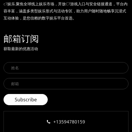
c7娱乐,聚焦全球线上娱乐市场，开放C7游戏入口与安全链接通道，平台内
容丰富，涵盖多类型娱乐形式与活动专区，助力用户随时随地畅享沉浸式
互动体验，是您信赖的数字娱乐平台首选。
邮箱订阅
获取最新的优惠活动
+13594780159