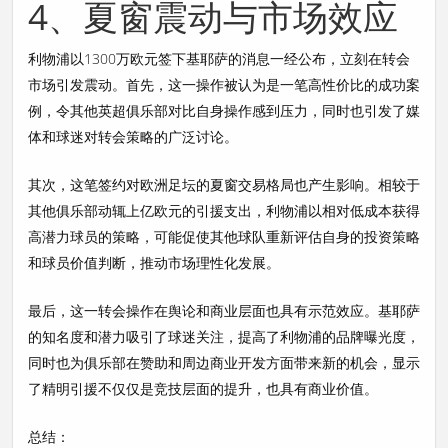
4、夏窗震动与市场效应
利物浦以1300万欧元签下基耶萨的消息一经公布，立刻在转会
市场引发震动。首先，这一操作被认为是一笔高性价比的成功案
例，令其他英超俱乐部对比自身操作感到压力，同时也引发了媒
体和球迷对转会策略的广泛讨论。
其次，这笔签约对欧洲足坛的夏窗交易格局也产生影响。相较于
其他俱乐部动辄上亿欧元的引援支出，利物浦以相对低成本获得
高潜力球员的策略，可能促使其他球队重新评估自身的投资策略
和球员价值判断，推动市场理性化发展。
最后，这一转会操作在舆论和商业层面也具有示范效应。基耶萨
的知名度和潜力吸引了球迷关注，提高了利物浦的品牌曝光度，
同时也为俱乐部在赞助和周边商业开发方面带来新的机会，显示
了精明引援不仅仅是竞技层面的提升，也具有商业价值。
总结：