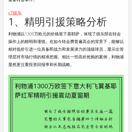
c7娱乐
1、精明引援策略分析
利物浦以1300万欧元的价格签下基耶萨，体现了俱乐部在转会
操作上的精明和谨慎。在如今转会费普遍高企的背景下，能够以
相对低价引进一位具备即战力和发展潜力的顶级球员，显示出管
理层对市场行情的精准把握。相比一些高价抢购的案例，利物浦
显然更注重投资回报率和长期战略。