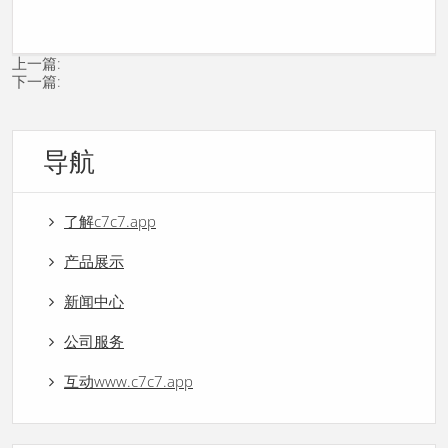
上一篇:
下一篇:
导航
了解c7c7.app
产品展示
新闻中心
公司服务
互动www.c7c7.app