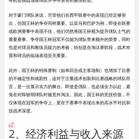
有机会挑战顶级球队并争夺荣誉的最佳机会。
对于豪门球队来说，尽管他们在西甲联赛中的表现已经足够突
出，但国王杯的争夺同样重要。以皇马和巴萨为例，即使在联赛
或欧洲赛事中表现不佳，他们仍然将国王杯视为提升球队士气的
重要赛事。争夺国王杯冠军不仅能为球队带来额外的荣誉，同时
也是对球员和教练员能力的考验，特别是在淘汰赛阶段，战术布
置和球员的临场表现至关重要。
此外，国王杯的特殊赛制（如单回合或主客场制）也增加了比赛
的不确定性和戏剧性，这对于注重战术创新和比赛战略的球队而
言，是一次展示实力的舞台。即使是强队，也必须全力以赴，避
免在对阵较弱球队时被意外淘汰。因此，国王杯的竞技价值，不
仅体现在冠军的争夺上，更在于赛事中表现出来的高水平对抗和
技战术深度。
c7
2、经济利益与收入来源