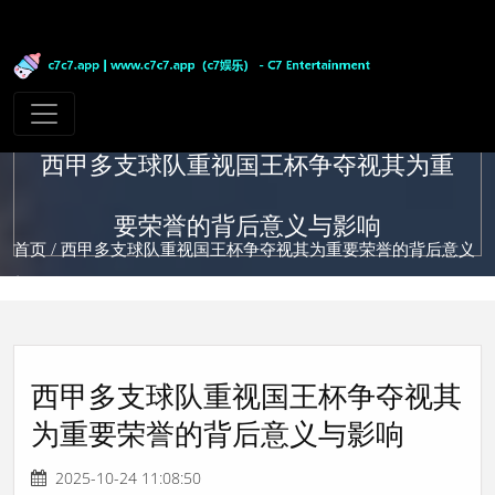
西甲多支球队重视国王杯争夺视其为重
要荣誉的背后意义与影响
首页
/ 西甲多支球队重视国王杯争夺视其为重要荣誉的背后意义
与影响
西甲多支球队重视国王杯争夺视其
为重要荣誉的背后意义与影响
2025-10-24 11:08:50