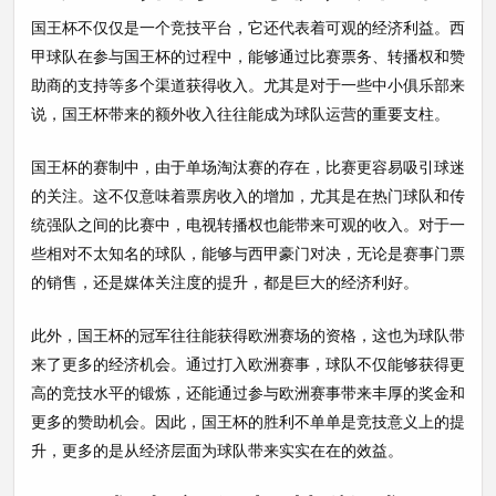
国王杯不仅仅是一个竞技平台，它还代表着可观的经济利益。西
甲球队在参与国王杯的过程中，能够通过比赛票务、转播权和赞
助商的支持等多个渠道获得收入。尤其是对于一些中小俱乐部来
说，国王杯带来的额外收入往往能成为球队运营的重要支柱。
国王杯的赛制中，由于单场淘汰赛的存在，比赛更容易吸引球迷
的关注。这不仅意味着票房收入的增加，尤其是在热门球队和传
统强队之间的比赛中，电视转播权也能带来可观的收入。对于一
些相对不太知名的球队，能够与西甲豪门对决，无论是赛事门票
的销售，还是媒体关注度的提升，都是巨大的经济利好。
此外，国王杯的冠军往往能获得欧洲赛场的资格，这也为球队带
来了更多的经济机会。通过打入欧洲赛事，球队不仅能够获得更
高的竞技水平的锻炼，还能通过参与欧洲赛事带来丰厚的奖金和
更多的赞助机会。因此，国王杯的胜利不单单是竞技意义上的提
升，更多的是从经济层面为球队带来实实在在的效益。