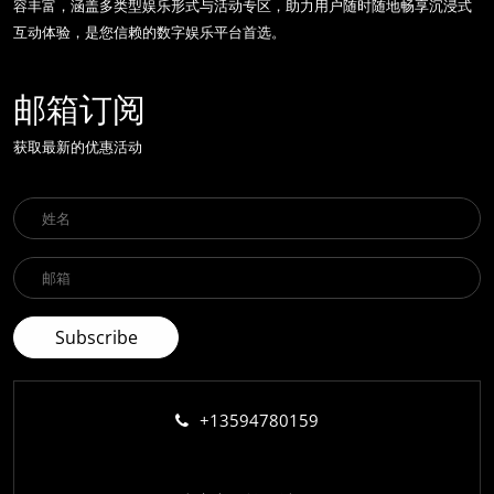
容丰富，涵盖多类型娱乐形式与活动专区，助力用户随时随地畅享沉浸式
互动体验，是您信赖的数字娱乐平台首选。
邮箱订阅
获取最新的优惠活动
+13594780159