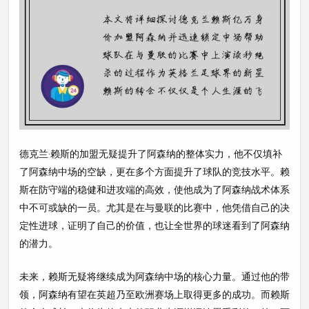
德克兰·赖斯的加盟无疑提升了阿森纳的整体实力，他不仅填补
了阿森纳中场的空缺，更在多个方面提升了球队的竞技水平。赖
斯在防守端的稳健和进攻端的高效，使他成为了阿森纳战术体系
中不可或缺的一员。尤其是在与曼联的比赛中，他凭借自己的决
定性进球，证明了自己的价值，也让全世界的球迷看到了阿森纳
的潜力。
未来，赖斯无疑将继续成为阿森纳中场的核心力量。通过他的带
领，阿森纳有望在英超乃至欧洲赛场上取得更多的成功。而赖斯