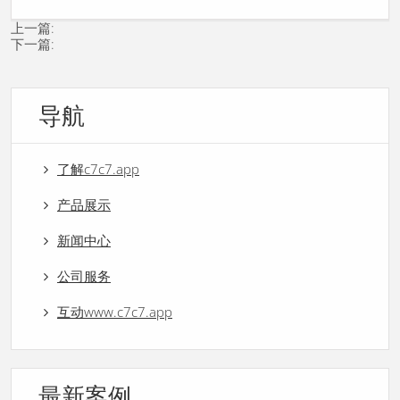
上一篇:
下一篇:
导航
了解c7c7.app
产品展示
新闻中心
公司服务
互动www.c7c7.app
最新案例