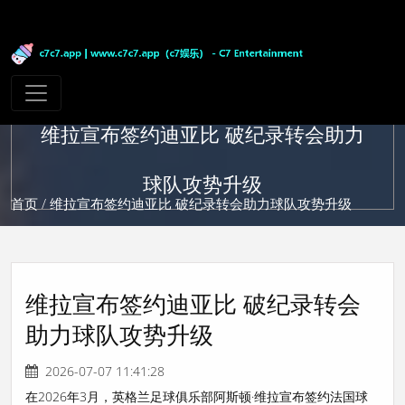
维拉宣布签约迪亚比 破纪录转会助力
球队攻势升级
首页
/ 维拉宣布签约迪亚比 破纪录转会助力球队攻势升级
维拉宣布签约迪亚比 破纪录转会
助力球队攻势升级
2026-07-07 11:41:28
在2026年3月，英格兰足球俱乐部阿斯顿·维拉宣布签约法国球