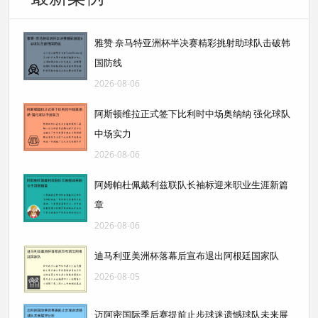
雅赞·奈马特亚洲杯半决赛精彩挑射助球队击破韩
国防线
2026-08-06
阿斯顿维拉正式签下比利时中场奥纳纳 强化球队
中场实力
2026-08-06
阿姆帕杜佩戴利兹联队长袖标迎来职业生涯新篇
章
2026-08-06
迪马利亚美洲杯落幕后宣布退出阿根廷国家队
2026-08-05
迈阿密国际季后赛提前止步球迷遗憾球队未来展