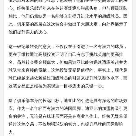
俱乐部对未来的雄心壮志，也表明了他们在争夺更高荣誉上的决
心。维拉俱乐部近年来在英超赛场逐步崭露头角，但与顶级球队
相比，他们仍然缺乏一名能够立刻提升进攻水平的超级球员。因
此，俱乐部的高层在这次转会中做出了大胆决定，向外界展示了
他们提升实力的决心。
这一破纪录转会的意义，不仅仅在于引进了一名有潜力的球员，
更在于维拉通过高额投资证明了自己有志于挑战英超的更高排
名。虽然转会费金额庞大，但如果迪亚比能够迅速适应英超并为
球队带来直接的贡献，这笔投资无疑是值得的。事实上，现代足
球已经越来越依赖通过顶级球员的引进来提升球队整体水平，而
这笔交易正是维拉为实现这一目标迈出的关键一步。
除了俱乐部本身的长远目标，迪亚比的引进还具有深远的市场效
应。作为一名年轻而有潜力的法国国脚，迪亚比的加盟将吸引更
多的关注，无论是在球迷层面还是在商业合作上。维拉无疑希望
通过这笔交易，不仅增强球队的实力，也提升品牌的国际影响
力。