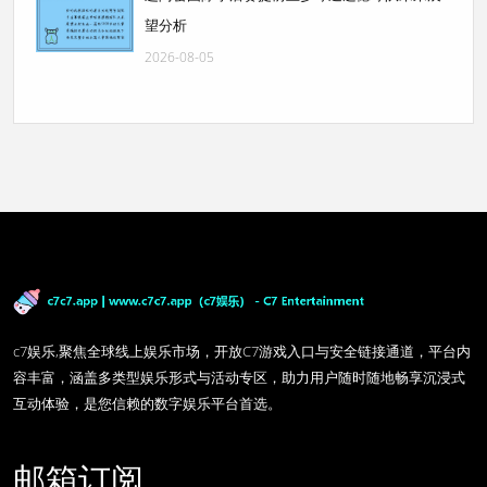
望分析
2026-08-05
c7娱乐,聚焦全球线上娱乐市场，开放C7游戏入口与安全链接通道，平台内
容丰富，涵盖多类型娱乐形式与活动专区，助力用户随时随地畅享沉浸式
互动体验，是您信赖的数字娱乐平台首选。
邮箱订阅