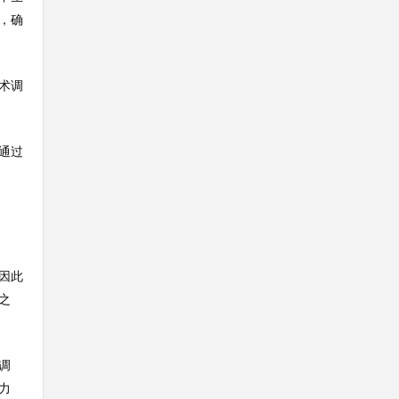
，确
术调
通过
因此
之
调
力