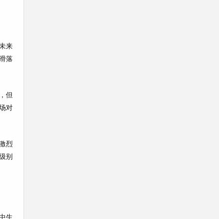
未来
滑落
，但
场对
激烈
级别
中生