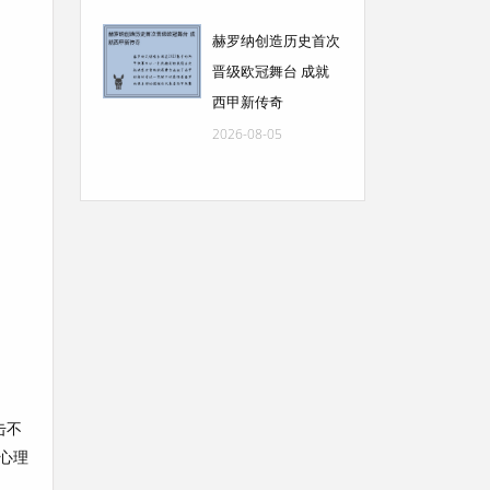
赫罗纳创造历史首次
晋级欧冠舞台 成就
西甲新传奇
2026-08-05
击不
心理