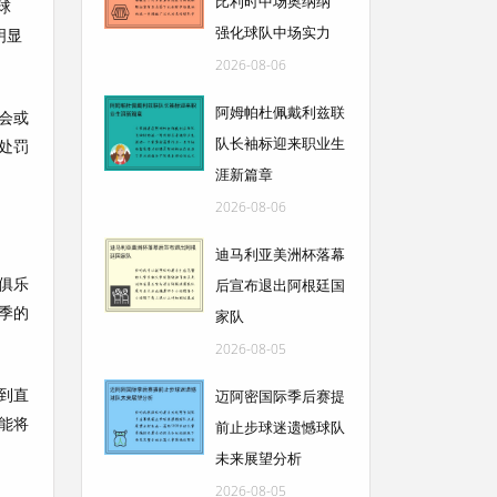
比利时中场奥纳纳
球
强化球队中场实力
明显
2026-08-06
阿姆帕杜佩戴利兹联
会或
队长袖标迎来职业生
处罚
涯新篇章
2026-08-06
迪马利亚美洲杯落幕
俱乐
后宣布退出阿根廷国
季的
家队
2026-08-05
到直
迈阿密国际季后赛提
能将
前止步球迷遗憾球队
未来展望分析
2026-08-05