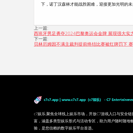
下，诺丁汉森林才能战胜困难，迎接更加光明的未
上一篇:
西班牙男足勇夺2024巴黎奥运会金牌 展现强大实
下一篇:
贝林厄姆因不满主裁判提前终结比赛被红牌罚下 
c7娱乐,聚焦全球线上娱乐市场，开放C7游戏入口与安全
富，涵盖多类型娱乐形式与活动专区，助力用户随时随地
验，是您信赖的数字娱乐平台首选。