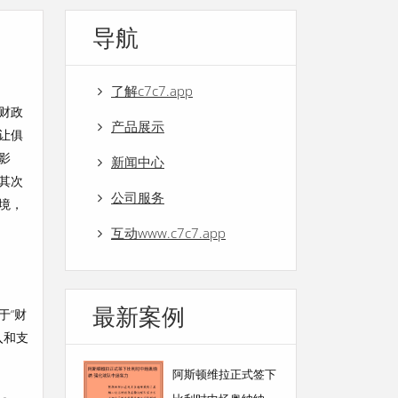
导航
了解c7c7.app
财政
产品展示
让俱
影
新闻中心
其次
公司服务
境，
互动www.c7c7.app
最新案例
于“财
入和支
阿斯顿维拉正式签下