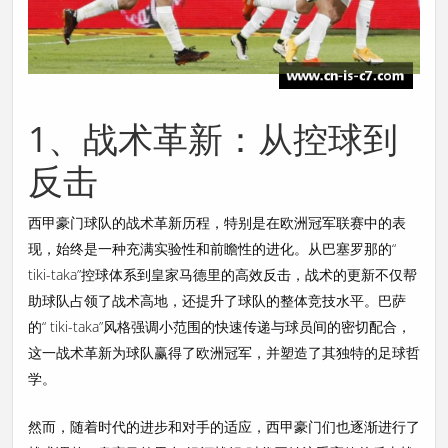
1、战术革新：从控球到
反击
西甲豪门球队的战术革新历程，特别是在欧洲冠军联赛中的表
现，始终是一种充满实验性和前瞻性的进化。从巴塞罗那的“
tiki-taka”控球体系到皇家马德里的高效反击，战术的更新不仅帮
助球队占领了战术高地，还提升了球队的整体竞技水平。巴萨
的“ tiki-taka”风格强调小范围的快速传递与球员间的密切配合，
这一战术革新为球队赢得了欧洲冠军，并塑造了其独特的足球哲
学。
然而，随着时代的进步和对手的适应，西甲豪门们也逐渐进行了