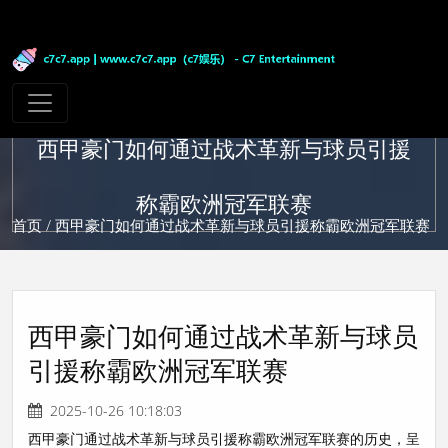
西甲豪门如何通过战术革新与球员引援
称霸欧洲冠军联赛
首页
/ 西甲豪门如何通过战术革新与球员引援称霸欧洲冠军联赛
西甲豪门如何通过战术革新与球员
引援称霸欧洲冠军联赛
2025-10-26 10:18:03
西甲豪门通过战术革新与球员引援称霸欧洲冠军联赛的历史，呈