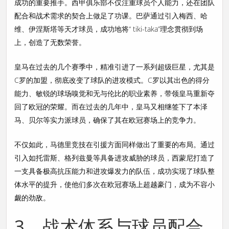
成功的重要推手。西甲俱乐部不仅注重球员个人能力，还在团队
配合和战术需求的契合上做足了功课。巴萨通过引入梅西、哈
维、伊涅斯塔等天才球员，成功地将“ tiki-taka”理念贯彻到场
上，创造了无数荣誉。
皇马在过去的几个赛季中，精准引进了一系列超级巨星，尤其是
C罗的加盟，彻底改变了球队的进攻模式。C罗以其出色的得分
能力、敏锐的球场嗅觉和无与伦比的职业素养，带领皇马重新夺
回了欧冠的荣耀。而在过去的几年中，皇马又相继签下了本泽
马、贝尔等实力派球员，确保了其在欧冠赛场上的竞争力。
不仅如此，马德里竞技在引援方面同样做出了重要的布局。通过
引入如托雷斯、格列兹曼等具备进攻威胁的球员，西蒙尼打造了
一支具备极高抗压能力和进攻爆发力的队伍，成功实现了球队整
体水平的提升，使他们多次在欧冠赛场上超越豪门，成为不容小
觑的劲敌。
3、战术体系与球员配合