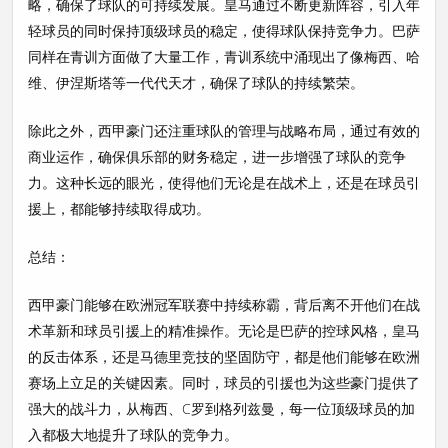
略，确保了球队的可持续发展。皇马通过不断更新阵容，引入年
轻球员的同时保持顶级球员的稳定，使得球队保持竞争力。巴萨
同样在青训方面做了大量工作，青训系统中涌现出了像梅西、哈
维、伊涅斯塔等一代代天才，确保了球队的持续繁荣。
除此之外，西甲豪门还注重球队的管理与战略布局，通过有效的
商业运作，确保俱乐部的财务稳定，进一步增强了球队的竞争
力。这种长远的眼光，使得他们无论是在战术上，还是在球员引
援上，都能够持续取得成功。
总结：
西甲豪门能够在欧洲冠军联赛中持续称霸，背后离不开他们在战
术革新和球员引援上的精准操作。无论是巴萨的控球风格，皇马
的反击体系，还是马德里竞技的坚固防守，都是他们能够在欧洲
赛场上立足的关键因素。同时，球员的引援也为这些豪门提供了
强大的战斗力，从梅西、C罗到格列兹曼，每一位顶级球员的加
入都极大地提升了球队的竞争力。