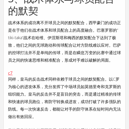
的默契
战术体系的成功离不开球员之间的默契配合，西甲豪门的成功正
是在于他们在战术体系和球员配合上的高度融合。巴塞罗那的“
tiki-taka”战术在哈维、伊涅斯塔和梅西的默契配合下达到了极
致，他们之间的无球跑动和传球配合让对方防线难以应对。巴萨
的控球打法并不是单纯的传球，而是在瞬息万变的比赛中通过球
员之间的快速思维和精准配合，形成对手难以破解的局面。
c7
同样，皇马的反击战术同样依赖于球员之间的默契配合。以C罗
为核心的进攻体系，充分发挥了中场球员如莫德里奇和克罗斯的
组织能力。皇马的反击并不是盲目的突击，而是通过精准的传球
和快速的球员跑位，将防守转换成进攻，成功打破了许多强队的
防线。每一次快速反击，都能让对手的防守体系在短时间内无法
做出有效回应。