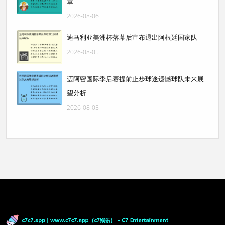
章
2026-08-06
迪马利亚美洲杯落幕后宣布退出阿根廷国家队
2026-08-05
迈阿密国际季后赛提前止步球迷遗憾球队未来展
望分析
2026-08-05