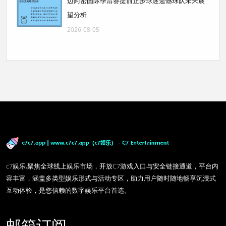
迈阿密国际季后赛提前止步球迷遗憾球队未来展
望分析
2026-08-05
c7娱乐,聚焦全球线上娱乐市场，开放C7游戏入口与安全链接通道，平台内
容丰富，涵盖多类型娱乐形式与活动专区，助力用户随时随地畅享沉浸式
互动体验，是您信赖的数字娱乐平台首选。
邮箱订阅