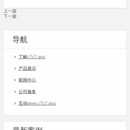
上一篇:
下一篇:
导航
了解c7c7.app
产品展示
新闻中心
公司服务
互动www.c7c7.app