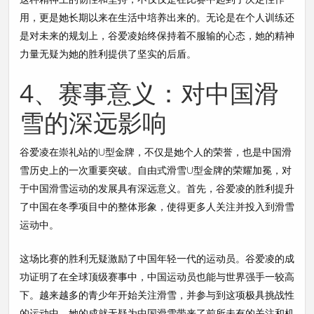
用，更是她长期以来在生活中培养出来的。无论是在个人训练还
是对未来的规划上，谷爱凌始终保持着不服输的心态，她的精神
力量无疑为她的胜利提供了坚实的后盾。
4、赛事意义：对中国滑
雪的深远影响
谷爱凌在崇礼站的U型金牌，不仅是她个人的荣誉，也是中国滑
雪历史上的一次重要突破。自由式滑雪U型金牌的荣耀加冕，对
于中国滑雪运动的发展具有深远意义。首先，谷爱凌的胜利提升
了中国在冬季项目中的整体形象，使得更多人关注并投入到滑雪
运动中。
这场比赛的胜利无疑激励了中国年轻一代的运动员。谷爱凌的成
功证明了在全球顶级赛事中，中国运动员也能与世界强手一较高
下。越来越多的青少年开始关注滑雪，并参与到这项极具挑战性
的运动中。她的成就无疑为中国滑雪带来了前所未有的关注和机