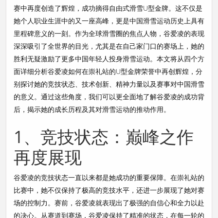
赛中再度创造了辉煌，成功摘得自由式滑雪U型金牌。这不仅是
她个人职业生涯中的又一座高峰，更是中国滑雪运动历史上具有
里程碑意义的一刻。作为全球滑雪圈的焦点人物，谷爱凌的表现
深深吸引了全世界的目光，尤其是在自己家门口的赛场上，她的
胜利无疑激励了更多中国年轻人投身滑雪运动。本文将从四个方
面详细分析谷爱凌如何在崇礼站的U型金牌荣誉中再创辉煌，分
别探讨她的竞技状态、技术创新、精神力量以及赛事对中国滑雪
的意义。通过这些角度，我们可以更全面地了解谷爱凌的成功背
后，揭示她的成长历程及其对滑雪运动的推动作用。
1、竞技状态：巅峰之作
再度展现
谷爱凌的竞技状态一直以来都是她成功的重要保障。在崇礼站的
比赛中，她不仅保持了极高的竞技水平，还进一步展现了她对赛
场的控制力。赛前，谷爱凌就表现出了极强的自信心和全力以赴
的决心。从赛道到赛场，谷爱凌保持了精准的状态，在每一轮的