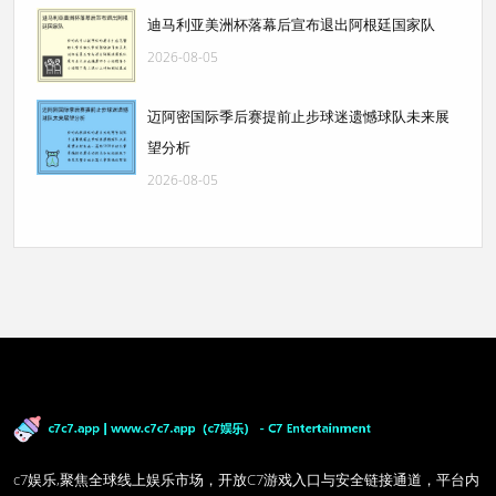
迪马利亚美洲杯落幕后宣布退出阿根廷国家队
2026-08-05
迈阿密国际季后赛提前止步球迷遗憾球队未来展
望分析
2026-08-05
c7娱乐,聚焦全球线上娱乐市场，开放C7游戏入口与安全链接通道，平台内