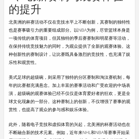
的提升
北美洲的杯赛活动不仅在竞技水平上不断创新，其赛制的独特性
也是赛事吸引力的重要组成部分。以NBA为例，尽管篮球本身是
一项传统的体育项目，但其独特的季后赛赛制和明星赛等活动，
在保持传统竞技魅力的同时，为观众提供了全新的观赛体验。这
种创新性的赛制设计，让比赛既具备激烈的竞技性，也充满了娱
乐性和观赏性。
美式足球的超级碗，则采用了独特的分区赛制和淘汰赛机制，每
年的比赛都充满悬念。加上丰富的赛事活动和广受欢迎的中场表
演，超级碗的观赛体验已经不仅仅是体育爱好者的狂欢，更是全
球文化现象的一部分。这种赛制上的创新，不仅增强了赛事的观
赏性，也提高了观众的参与感和娱乐体验。
此外，随着电子竞技和虚拟体育的兴起，北美洲的杯赛活动也在
不断融合新的技术元素。例如，近年来NHL和NBA等赛事开始采