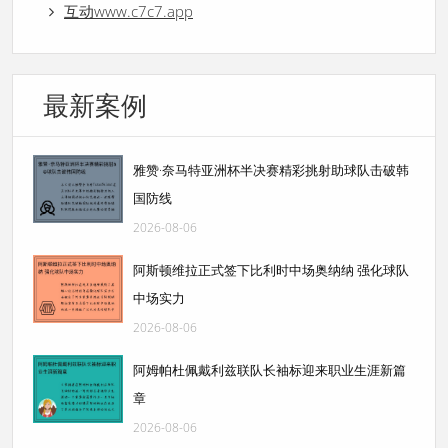
互动www.c7c7.app
最新案例
雅赞·奈马特亚洲杯半决赛精彩挑射助球队击破韩
国防线
2026-08-06
阿斯顿维拉正式签下比利时中场奥纳纳 强化球队
中场实力
2026-08-06
阿姆帕杜佩戴利兹联队长袖标迎来职业生涯新篇
章
2026-08-06