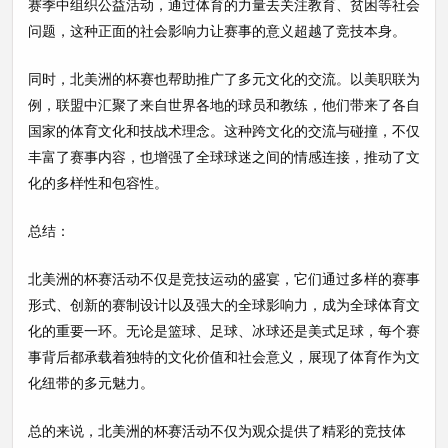
赛季中组织公益活动，通过体育的力量去关注教育、贫困等社会
问题，这种正面的社会影响力让赛事的意义超越了竞技本身。
同时，北美洲的杯赛也帮助推广了多元文化的交流。以美职联为
例，联盟中汇聚了来自世界各地的球员和教练，他们带来了各自
国家的体育文化和技战术理念。这种跨文化的交流与碰撞，不仅
丰富了赛事内容，也增强了全球球迷之间的情感连接，推动了文
化的多样性和包容性。
总结：
北美洲的杯赛活动不仅是竞技运动的盛宴，它们通过多样的赛事
形式、创新的赛制设计以及强大的全球影响力，成为全球体育文
化的重要一环。无论是篮球、足球、冰球还是美式足球，每个赛
事背后都承载着独特的文化价值和社会意义，展现了体育作为文
化纽带的多元魅力。
总的来说，北美洲的杯赛活动不仅为观众提供了精彩的竞技体