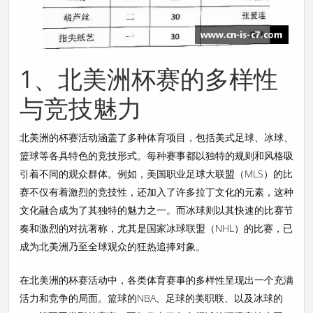
1、北美洲杯赛的多样性
与竞技魅力
北美洲的杯赛活动涵盖了多种体育项目，包括美式足球、冰球、
篮球等各具特色的竞技形式。每种赛事都以独特的规则和风格吸
引着不同的观众群体。例如，美国职业足球大联盟（MLS）的比
赛不仅有着激烈的竞技性，还加入了许多拉丁文化的元素，这种
文化融合成为了其独特的魅力之一。而冰球则以其快速的比赛节
奏和激烈的对抗著称，尤其是国家冰球联盟（NHL）的比赛，已
成为北美洲乃至全球观众的狂热追捧对象。
在北美洲的杯赛活动中，各类体育赛事的多样性呈现出一个充满
活力和竞争的局面。篮球的NBA、足球的美职联、以及冰球的